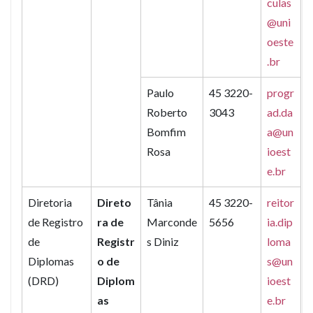
culas
@uni
oeste
.br
Paulo
45 3220-
progr
Roberto
3043
ad.da
Bomfim
a@un
Rosa
ioest
e.br
Diretoria
Direto
Tânia
45 3220-
reitor
de Registro
ra de
Marconde
5656
ia.dip
de
Registr
s Diniz
loma
Diplomas
o de
s@un
(DRD)
Diplom
ioest
as
e.br