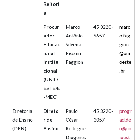
Reitori
a
Procur
Marco
45 3220-
marc
ador
Antônio
5657
o.fag
Educac
Silveira
gion
ional
Pessim
@uni
Institu
Faggion
oeste
cional
.br
(UNIO
ESTE/E
-MEC)
Diretoria
Direto
Paulo
45 3220-
progr
de Ensino
r de
César
3057
ad.de
(DEN)
Ensino
Rodrigues
n@un
Diógenes
ioest