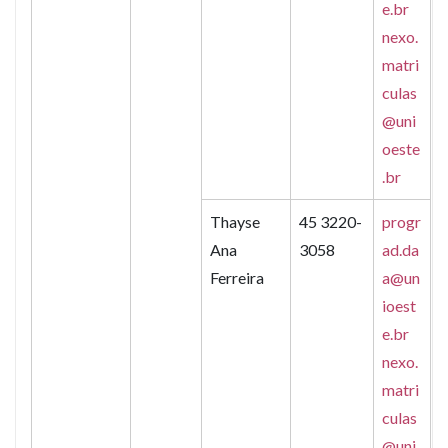
e.br
nexo.
matri
culas
@uni
oeste
.br
Thayse
45 3220-
progr
Ana
3058
ad.da
Ferreira
a@un
ioest
e.br
nexo.
matri
culas
@uni