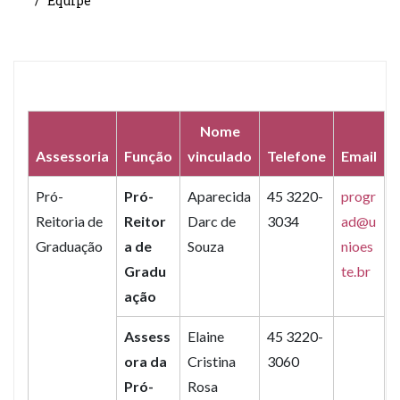
Equipe
Nome
Assessoria
Função
vinculado
Telefone
Email
Pró-
Pró-
Aparecida
45 3220-
progr
Reitoria de
Reitor
Darc de
3034
ad@u
Graduação
a de
Souza
nioes
Gradu
te.br
ação
Assess
Elaine
45 3220-
ora da
Cristina
3060
Pró-
Rosa