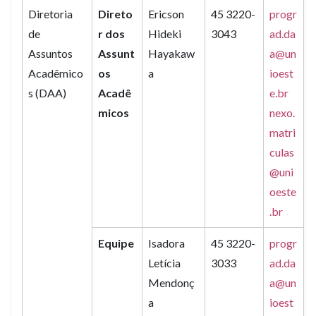
Diretoria
Direto
Ericson
45 3220-
progr
de
r dos
Hideki
3043
ad.da
Assuntos
Assunt
Hayakaw
a@un
Acadêmico
os
a
ioest
s (DAA)
Acadê
e.br
micos
nexo.
matri
culas
@uni
oeste
.br
Equipe
Isadora
45 3220-
progr
Letícia
3033
ad.da
Mendonç
a@un
a
ioest