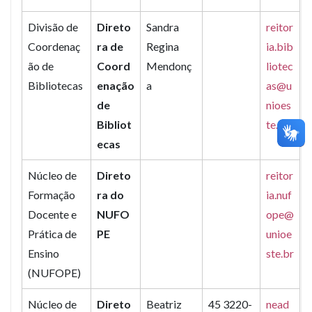
Divisão de
Direto
Sandra
reitor
Coordenaç
ra de
Regina
ia.bib
ão de
Coord
Mendonç
liotec
Bibliotecas
enação
a
as@u
de
nioes
Bibliot
te.br
ecas
Núcleo de
Direto
reitor
Formação
ra do
ia.nuf
Docente e
NUFO
ope@
Prática de
PE
unioe
Ensino
ste.br
(NUFOPE)
Núcleo de
Direto
Beatriz
45 3220-
nead