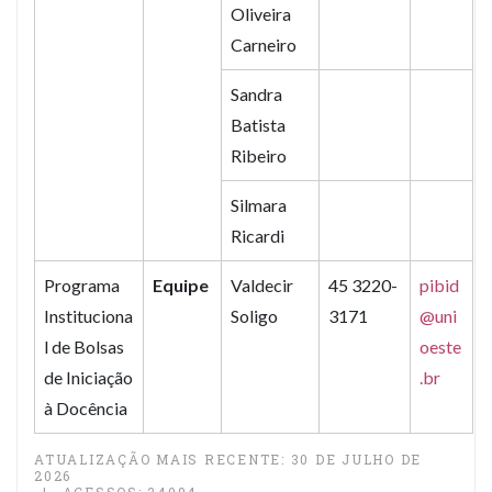
Oliveira
Carneiro
Sandra
Batista
Ribeiro
Silmara
Ricardi
Programa
Equipe
Valdecir
45 3220-
pibid
Instituciona
Soligo
3171
@uni
l de Bolsas
oeste
de Iniciação
.br
à Docência
ATUALIZAÇÃO MAIS RECENTE: 30 DE JULHO DE
2026