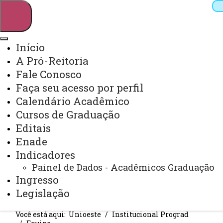
Início
A Pró-Reitoria
Pesquisar
Fale Conosco
Faça seu acesso por perfil
Calendário Acadêmico
Webmail
Sistemas
Telefones
Cursos de Graduação
Arquivo Virtual
Campus
Editais
Enade
Indicadores
Painel de Dados - Acadêmicos Graduação
Ingresso
EQUIPE
Legislação
Você está aqui:
Unioeste
Institucional Prograd