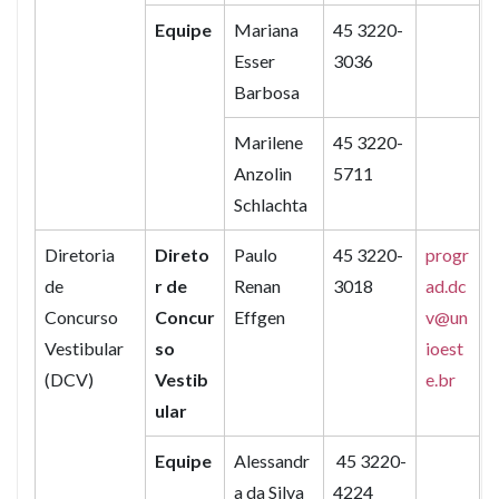
Equipe
Mariana
45 3220-
Esser
3036
Barbosa
Marilene
45 3220-
Anzolin
5711
Schlachta
Diretoria
Direto
Paulo
45 3220-
progr
de
r de
Renan
3018
ad.dc
Concurso
Concur
Effgen
v@un
Vestibular
so
ioest
(DCV)
Vestib
e.br
ular
Equipe
Alessandr
45 3220-
a da Silva
4224