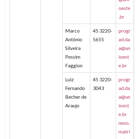
oeste
.br
Marco
45 3220-
progr
Antônio
5655
ad.da
Silveira
a@un
Pessim
ioest
Faggion
e.br
Luiz
45 3220-
progr
Fernando
3043
ad.da
Becher de
a@un
Araujo
ioest
e.br
nexo.
matri