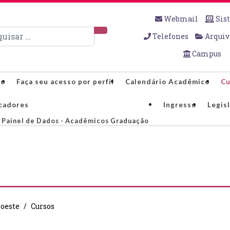
Webmail
Sis
sar
Telefones
Arquiv
Campus
co
Faça seu acesso por perfil
Calendário Acadêmico
Cu
cadores
Ingresso
Legis
Painel de Dados - Acadêmicos Graduação
oeste
Cursos