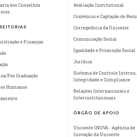
aria dos Conselhos
Avaliação Institucional
iores
Convênios e Captação de Recu
REITORIAS
Corregedoria da Unioeste
Comunicação Social
istração e Finanças
Igualdade e Promoção Social
são
Jurídica
ação
Sistema de Controle Interno,
isa/Pós Graduação
Integridade e Compliance
sos Humanos
Relações Internacionais e
Interinstitucionais
jamento
ÓRGÃO DE APOIO
Unioeste INOVA - Agência de
Inovação da Unioeste