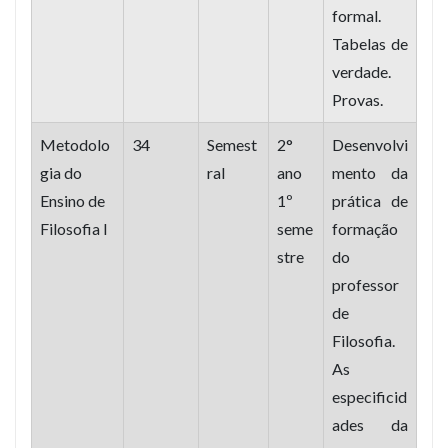
formal.
Tabelas de
verdade.
Provas.
Metodolo
34
Semest
2°
Desenvolvi
gia do
ral
ano
mento da
Ensino de
1º
prática de
Filosofia I
seme
formação
stre
do
professor
de
Filosofia.
As
especificid
ades da