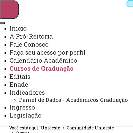
Início
A Pró-Reitoria
Pesquisar
Fale Conosco
Faça seu acesso por perfil
Calendário Acadêmico
Webmail
Sistemas
Telefones
Cursos de Graduação
Arquivo Virtual
Campus
Editais
Enade
Indicadores
Painel de Dados - Acadêmicos Graduação
Ingresso
CURSOS
Legislação
Você está aqui:
Unioeste
Comunidade Unioeste