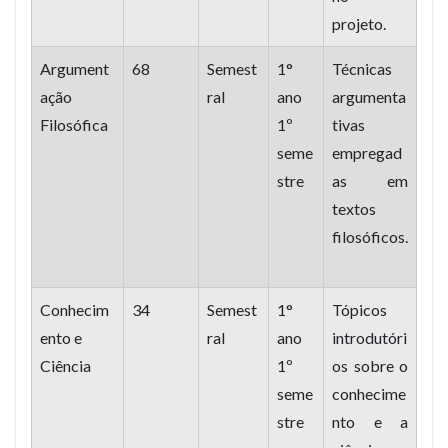
projeto.
Argument
68
Semest
1°
Técnicas
ação
ral
ano
argumenta
Filosófica
1º
tivas
seme
empregad
stre
as em
textos
filosóficos.
Conhecim
34
Semest
1°
Tópicos
ento e
ral
ano
introdutóri
Ciência
1º
os sobre o
seme
conhecime
stre
nto e a