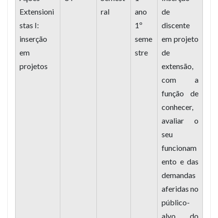
Extensioni
ral
ano
de
stas I:
1º
discente
inserção
seme
em projeto
em
stre
de
projetos
extensão,
com a
função de
conhecer,
avaliar o
seu
funcionam
ento e das
demandas
aferidas no
público-
alvo do