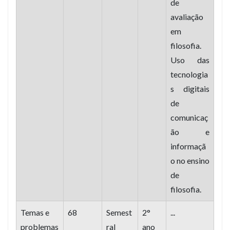
de
avaliação
em
filosofia.
Uso das
tecnologia
s digitais
de
comunicaç
ão e
informaçã
o no ensino
de
filosofia.
Temas e
68
Semest
2°
...
problemas
ral
ano