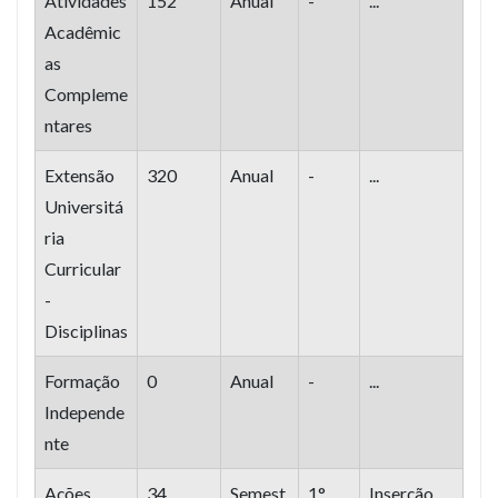
Atividades
152
Anual
-
...
Acadêmic
as
Compleme
ntares
Extensão
320
Anual
-
...
Universitá
ria
Curricular
-
Disciplinas
Formação
0
Anual
-
...
Independe
nte
Ações
34
Semest
1°
Inserção