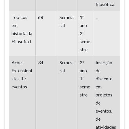
filosófica.
Tópicos
68
Semest
1°
...
em
ral
ano
história da
2º
Filosofia I
seme
stre
Ações
34
Semest
2°
Inserção
Extensioni
ral
ano
de
stas III:
1º
discente
eventos
seme
em
stre
projetos
de
eventos,
de
atividades