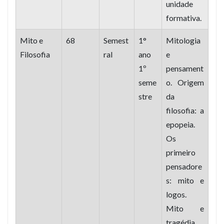
unidade
formativa.
Mito e
68
Semest
1°
Mitologia
Filosofia
ral
ano
e
1º
pensament
seme
o. Origem
stre
da
filosofia: a
epopeia.
Os
primeiro
pensadore
s: mito e
logos.
Mito e
tragédia.