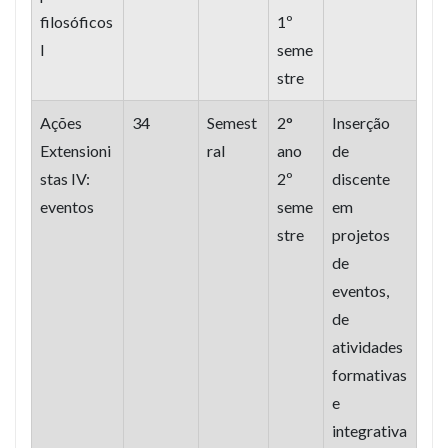
filosóficos
1º
I
seme
stre
Ações
34
Semest
2°
Inserção
Extensioni
ral
ano
de
stas IV:
2º
discente
eventos
seme
em
stre
projetos
de
eventos,
de
atividades
formativas
e
integrativa