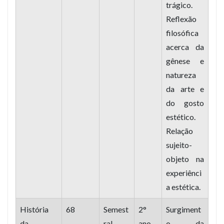
trágico.
Reflexão
filosófica
acerca da
gênese e
natureza
da arte e
do gosto
estético.
Relação
sujeito-
objeto na
experiênci
a estética.
História
68
Semest
2°
Surgiment
da
ral
ano
o da