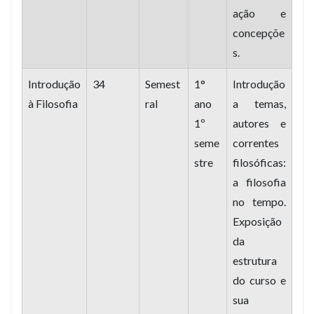
ação e
concepçõe
s.
Introdução
34
Semest
1°
Introdução
à Filosofia
ral
ano
a temas,
1º
autores e
seme
correntes
stre
filosóficas:
a filosofia
no tempo.
Exposição
da
estrutura
do curso e
sua