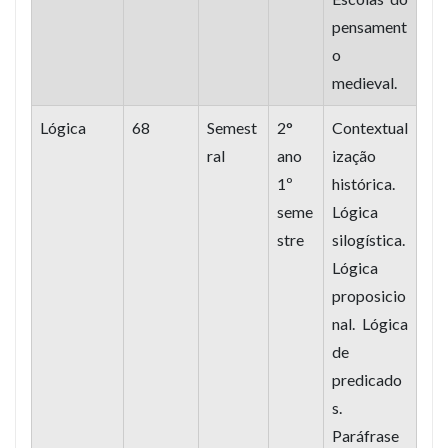
pensament
o
medieval.
Lógica
68
Semest
2°
Contextual
ral
ano
ização
1º
histórica.
seme
Lógica
stre
silogística.
Lógica
proposicio
nal. Lógica
de
predicado
s.
Paráfrase