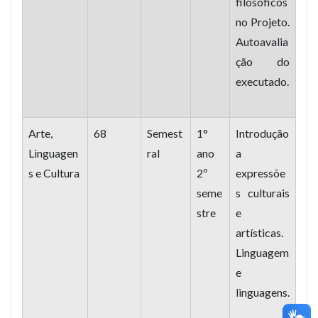
filosóficos
no Projeto.
Autoavalia
ção do
executado.
Arte,
68
Semest
1°
Introdução
Linguagen
ral
ano
a
s e Cultura
2º
expressõe
seme
s culturais
stre
e
artísticas.
Linguagem
e
linguagens.