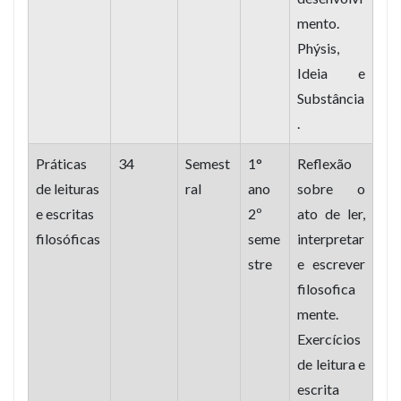
mento.
Phýsis,
Ideia e
Substância
.
Práticas
34
Semest
1°
Reflexão
de leituras
ral
ano
sobre o
e escritas
2º
ato de ler,
filosóficas
seme
interpretar
stre
e escrever
filosofica
mente.
Exercícios
de leitura e
escrita