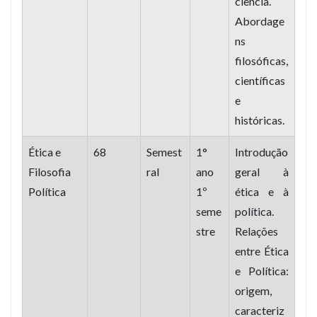
ciência.
Abordage
ns
filosóficas,
científicas
e
históricas.
Ética e
68
Semest
1°
Introdução
Filosofia
ral
ano
geral à
Política
1º
ética e à
seme
política.
stre
Relações
entre Ética
e Política:
origem,
caracteriz