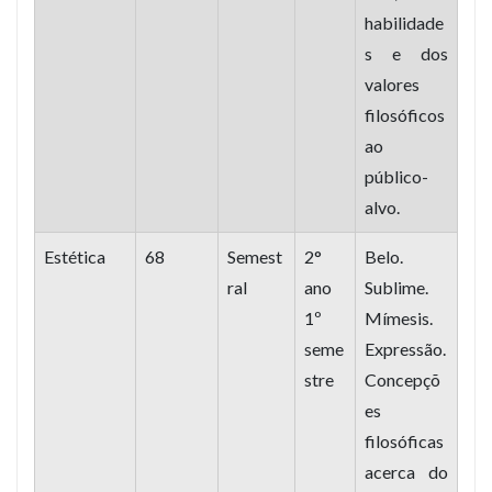
habilidade
s e dos
valores
filosóficos
ao
público-
alvo.
Estética
68
Semest
2°
Belo.
ral
ano
Sublime.
1º
Mímesis.
seme
Expressão.
stre
Concepçõ
es
filosóficas
acerca do