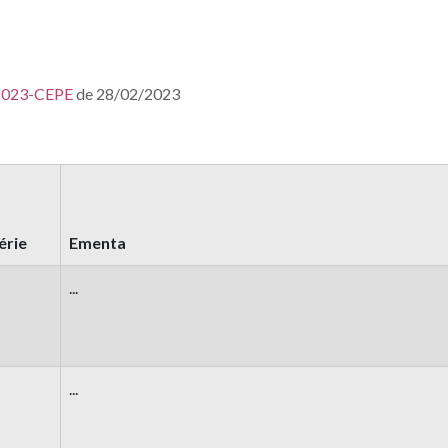
2023-CEPE
de 28/02/2023
érie
Ementa
...
...