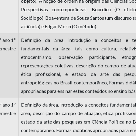
objeto). A noção de ordem na origem das Ciências Soc
Perspectivas contemporâneas: Bourdieu (O ofíci
Sociólogo), Boaventura de Souza Santos (um discurso 
a ciência) e Edgar Morin (O método).
º ano 1º
Definição da área, introdução a conceitos e t
emestre
fundamentais da área, tais como cultura, relativi
etnocentrismo, observação participante, etnogra
representações coletivas, descrição do campo de atua
ética profissional, e estado da arte das pesqu
antropológicas no Brasil contemporâneo, Formas didát
apropriadas para ensinar estes conteúdos no ensino bás
º ano 1º
Definição da área, introdução a conceitos fundamenta
emestre
área, descrição do campo de atuação, ética profission
estado da arte das pesquisas em Ciência Política no B
contemporâneo. Formas didáticas apropriadas para ens