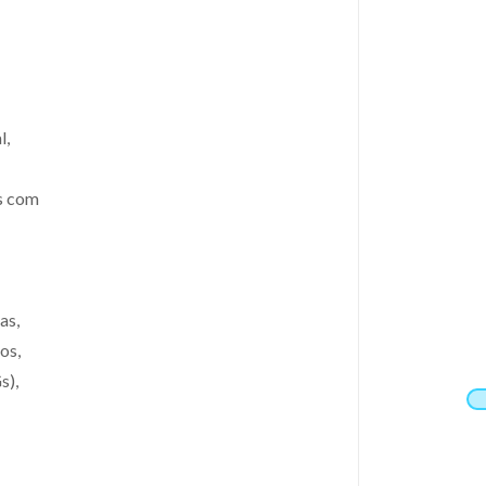
l,
os com
as,
os,
s),