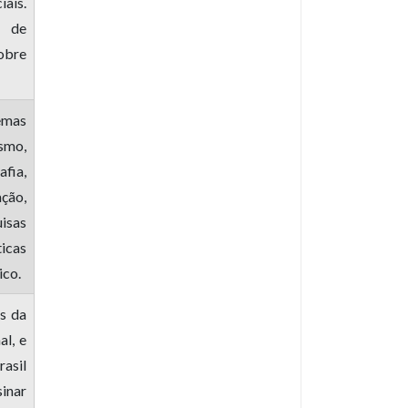
iais.
o de
sobre
emas
smo,
fia,
ção,
isas
icas
ico.
is da
al, e
rasil
inar