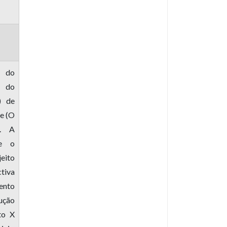
o do
e do
) de
de (O
). A
 e o
eito
iva
ento
ução
to X