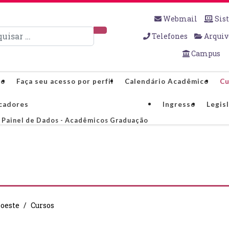
Webmail
Sis
sar
Telefones
Arquiv
Campus
co
Faça seu acesso por perfil
Calendário Acadêmico
Cu
cadores
Ingresso
Legis
Painel de Dados - Acadêmicos Graduação
oeste
Cursos