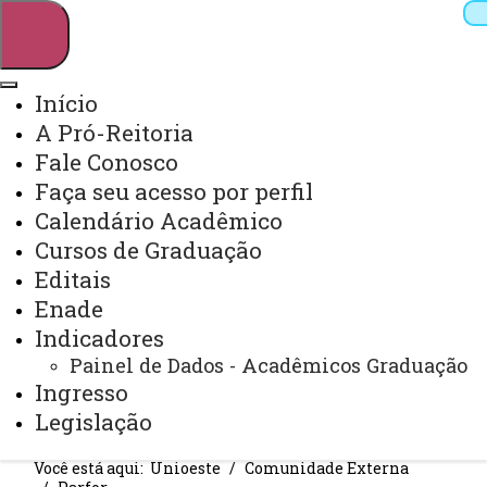
Início
A Pró-Reitoria
Pesquisar
Fale Conosco
Faça seu acesso por perfil
Calendário Acadêmico
Webmail
Sistemas
Telefones
Cursos de Graduação
Arquivo Virtual
Campus
Editais
Enade
Indicadores
Painel de Dados - Acadêmicos Graduação
Ingresso
PARFOR
Legislação
Você está aqui:
Unioeste
Comunidade Externa