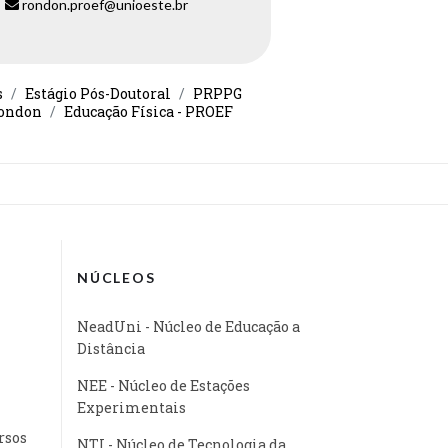
rondon.proef@unioeste.br
s
Estágio Pós-Doutoral
PRPPG
Rondon
Educação Física - PROEF
NÚCLEOS
NeadUni - Núcleo de Educação a
Distância
NEE - Núcleo de Estações
Experimentais
rsos
NTI - Núcleo de Tecnologia da