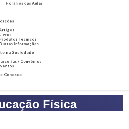
Horários das Aulas
icações
Artigos
Livros
Produtos Técnicos
Outras Informações
to na Sociedade
arcerias / Convênios
Eventos
le Conosco
cação Física