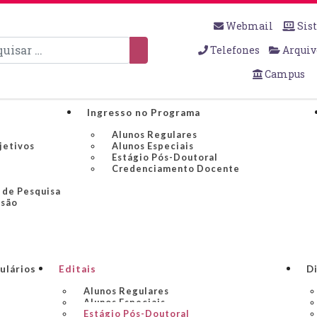
Webmail
Sis
sar
Telefones
Arquiv
Campus
Ingresso no Programa
Alunos Regulares
jetivos
Alunos Especiais
Estágio Pós-Doutoral
Credenciamento Docente
 de Pesquisa
nsão
ulários
Editais
Di
Alunos Regulares
Alunos Especiais
Estágio Pós-Doutoral