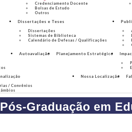
Credenciamento Docente
Bolsas de Estudo
Outros
Dissertações e Teses
Publ
Dissertações
Sistemas de Biblioteca
Calendário de Defesas / Qualificações
Autoavaliação
Planejamento Estratégico
Impac
P
tos
onalização
Nossa Localização
Fa
rias / Convênios
câmbios
 Pós-Graduação em Edu