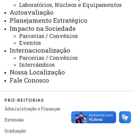
Laboratórios, Núcleos e Equipamentos
Sistemas
Autoavaliação
Planejamento Estratégico
Telefones
Impacto na Sociedade
Webmail
Parcerias / Convênios
Eventos
Internacionalização
REITORIA
Parcerias / Convênios
Secretaria Geral
Intercâmbios
Nossa Localização
Gabinete Reitoria
Fale Conosco
Secretaria dos Conselhos Superiores
PRÓ-REITORIAS
Administração e Finanças
Extensão
Graduação