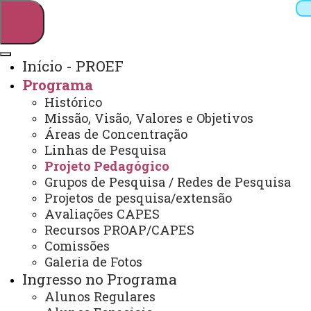
Início - PROEF
Programa
Pesquisar
Histórico
Missão, Visão, Valores e Objetivos
Áreas de Concentração
Linhas de Pesquisa
Webmail
Sistemas
Telefones
Projeto Pedagógico
Arquivo Virtual
Campus
Grupos de Pesquisa / Redes de Pesquisa
Projetos de pesquisa/extensão
Avaliações CAPES
Recursos PROAP/CAPES
Comissões
Galeria de Fotos
Programa de Pós-Graduação em Educação
Física
Ingresso no Programa
Alunos Regulares