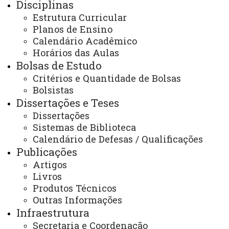
Disciplinas
PROEF - Pós-graduação em Educação Física -
Marechal Cândido Rondon
Estrutura Curricular
Programa
Projeto Pedagógico
Planos de Ensino
Calendário Acadêmico
Horários das Aulas
Bolsas de Estudo
Critérios e Quantidade de Bolsas
Bolsistas
ACESSE
Dissertações e Teses
Acesso Restrito (Editores do Portal)
Dissertações
Sistemas de Biblioteca
Arquivo Virtual
Calendário de Defesas / Qualificações
Bibliotecas
Publicações
Artigos
Identidade Visual
Livros
Produtos Técnicos
Mapa do Site
Outras Informações
Ouvidoria
Infraestrutura
Secretaria e Coordenação
Portal Office 365