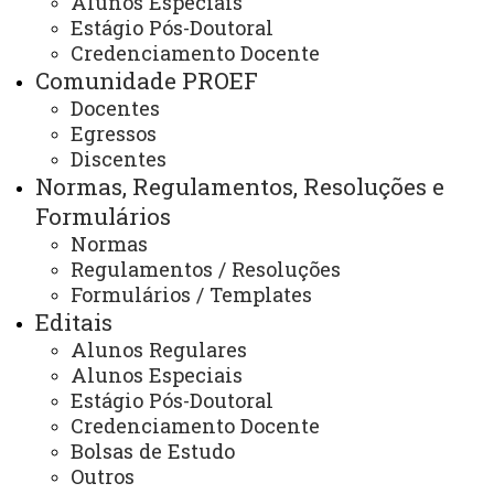
Alunos Especiais
Estágio Pós-Doutoral
Projeto Pedagógico
Credenciamento Docente
Comunidade PROEF
Docentes
Egressos
ATUALIZAÇÃO MAIS RECENTE: 27 DE FEVEREIRO
DE 2025
Discentes
ACESSOS: 617
Normas, Regulamentos, Resoluções e
Formulários
Normas
Contato:
Regulamentos / Resoluções
(45) 3284-5058
Formulários / Templates
Horário de Atendimento:
Editais
Segunda à sexta
08:00 às 12:00
Alunos Regulares
13:30 às 17:30
Alunos Especiais
E-mails:
Estágio Pós-Doutoral
rondon.proef@unioeste.br
Credenciamento Docente
Bolsas de Estudo
Outros
Você está aqui:
Unioeste