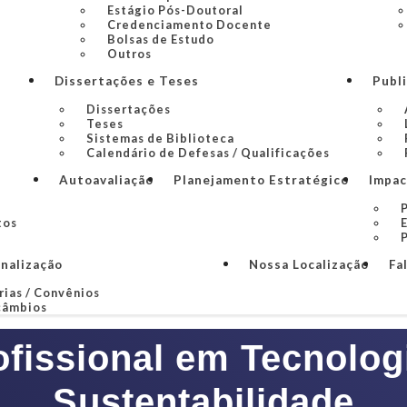
Estágio Pós-Doutoral
Credenciamento Docente
Bolsas de Estudo
Outros
Dissertações e Teses
Publ
Dissertações
Teses
Sistemas de Biblioteca
Calendário de Defesas / Qualificações
Autoavaliação
Planejamento Estratégico
Impac
P
tos
P
onalização
Nossa Localização
Fa
rias / Convênios
câmbios
fissional em Tecnolog
Sustentabilidade