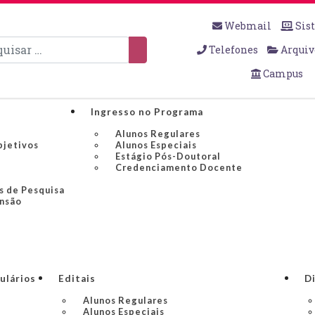
Webmail
Sis
sar
Telefones
Arquiv
Campus
Ingresso no Programa
Alunos Regulares
bjetivos
Alunos Especiais
Estágio Pós-Doutoral
Credenciamento Docente
s de Pesquisa
ensão
ulários
Editais
Di
Alunos Regulares
Alunos Especiais