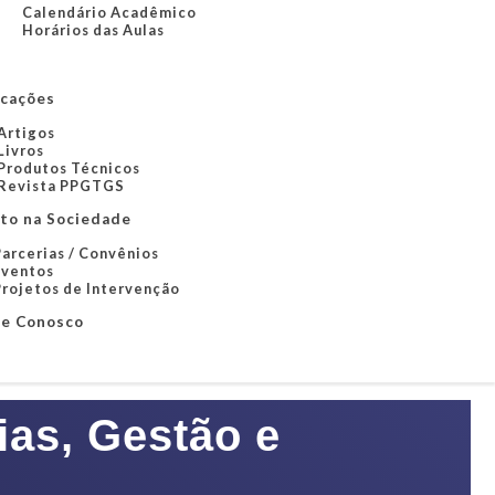
Calendário Acadêmico
Horários das Aulas
icações
Artigos
Livros
Produtos Técnicos
Revista PPGTGS
to na Sociedade
arcerias / Convênios
Eventos
rojetos de Intervenção
le Conosco
ias, Gestão e