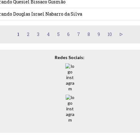
trando Quesiel Bissaco Gusmão
rando Douglas Israel Nabarro da Silva
1
2
3
4
5
6
7
8
9
10
Redes Sociais: