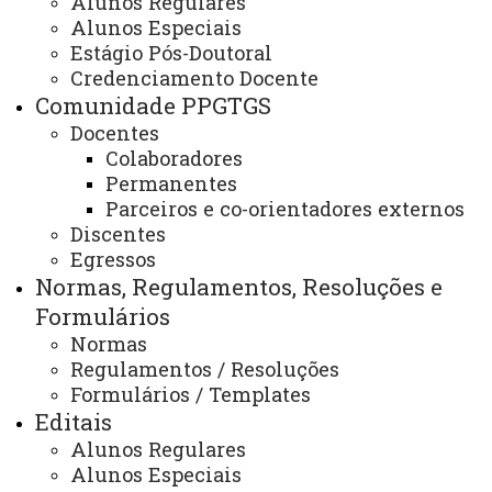
Alunos Regulares
Alunos Especiais
Secretaria e Coordenação
Estágio Pós-Doutoral
Credenciamento Docente
Comunidade PPGTGS
Docentes
ATUALIZAÇÃO MAIS RECENTE: 17 DE SETEMBRO DE
2024
Colaboradores
ACESSOS: 727
Permanentes
Parceiros e co-orientadores externos
Discentes
Egressos
Contato:
Normas, Regulamentos, Resoluções e
Formulários
(45) 3576-8279
Redes Sociais:
Normas
Regulamentos / Resoluções
Formulários / Templates
Editais
Alunos Regulares
Alunos Especiais