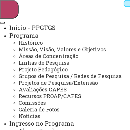
Início - PPGTGS
Programa
Pesquisar
Histórico
Missão, Visão, Valores e Objetivos
Áreas de Concentração
Linhas de Pesquisa
Webmail
Sistemas
Telefones
Projeto Pedagógico
Arquivo Virtual
Campus
Grupos de Pesquisa / Redes de Pesquisa
Projetos de Pesquisa/Extensão
Avaliações CAPES
Recursos PROAP/CAPES
Comissões
Galeria de Fotos
Mestrado Profissional em Tecnologias, Gestão
e Sustentabilidade
Notícias
Ingresso no Programa