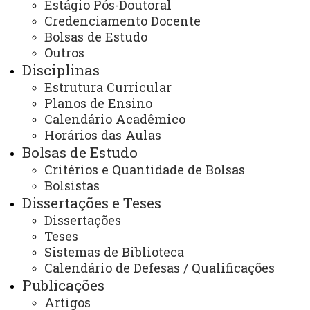
Estágio Pós-Doutoral
Credenciamento Docente
Bolsas de Estudo
Outros
E-mail:
Disciplinas
foz.ppgtgs@unioeste.br
Estrutura Curricular
Planos de Ensino
Calendário Acadêmico
Você está aqui:
Unioeste
Horários das Aulas
PPGTGS - Pós Graduação em Gestão, Tecnologia e
Bolsas de Estudo
Sustentabilidade - Foz do Iguaçu
Infraestrutura
Secretaria e Coordenação
Critérios e Quantidade de Bolsas
Bolsistas
Dissertações e Teses
Dissertações
Teses
Sistemas de Biblioteca
Calendário de Defesas / Qualificações
ACESSE
Publicações
Acesso Restrito (Editores do Portal)
Artigos