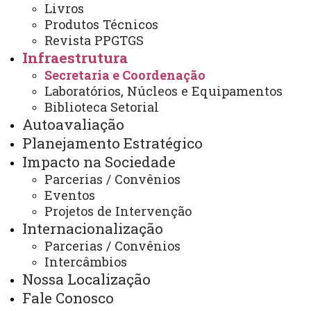
Arquivo Virtual
Livros
Produtos Técnicos
Bibliotecas
Revista PPGTGS
Infraestrutura
Identidade Visual
Secretaria e Coordenação
Mapa do Site
Laboratórios, Núcleos e Equipamentos
Biblioteca Setorial
Ouvidoria
Autoavaliação
Portal Office 365
Planejamento Estratégico
Impacto na Sociedade
Sistemas
Parcerias / Convênios
Telefones
Eventos
Projetos de Intervenção
Webmail
Internacionalização
Parcerias / Convênios
Intercâmbios
REITORIA
Nossa Localização
Secretaria Geral
Fale Conosco