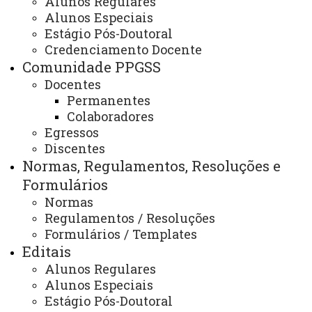
Alunos Regulares
EDITAL RESULTADO PROVA
Alunos Especiais
ESCRITA E CONVOCAÇÃO PARA
Estágio Pós-Doutoral
Credenciamento Docente
ENTREVISTA - DISPONÍVEL NA
Comunidade PPGSS
ABA EDITAIS
Docentes
Permanentes
Colaboradores
ATUALIZAÇÃO MAIS RECENTE: 28 DE NOVEMBRO
Egressos
DE 2019
Discentes
ACESSOS: 824
Normas, Regulamentos, Resoluções e
Formulários
Normas
Contato/WhatsApp
Regulamentos / Resoluções
(45) 3379-7130
Formulários / Templates
(45) 3379-7161
Editais
Horário de Atendimento:
Segunda à sexta
Alunos Regulares
08:00 às 12:00
Alunos Especiais
13:00 às 17:00
Estágio Pós-Doutoral
E-mail/Redes Sociais: