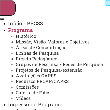
Início - PPGSS
Programa
Pesquisar
Histórico
Missão, Visão, Valores e Objetivos
Áreas de Concentração
Linhas de Pesquisa
Webmail
Sistemas
Telefones
Projeto Pedagógico
Arquivo Virtual
Campus
Grupos de Pesquisa / Redes de Pesquisa
Projetos de Pesquisa/extensão
Avaliações CAPES
Recursos PROAP/CAPES
Comissões
Galeria de Fotos
Mestrado em Serviço Social
Vídeos
Ingresso no Programa