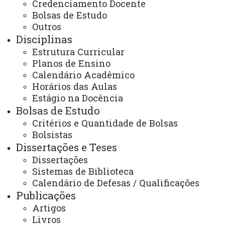
toledo.mestradoservicosocial@unioeste.br
Credenciamento Docente
Bolsas de Estudo
Outros
Você está aqui:
Unioeste
Disciplinas
PPGSS - Mestrado em Serviço Social - Toledo
Estrutura Curricular
Programa
Notícias
Planos de Ensino
EDITAL RESULTADO PROVA ESCRITA E
CONVOCAÇÃO PARA ENTREVISTA - DISPONÍVEL NA
Calendário Acadêmico
ABA EDITAIS
Horários das Aulas
Estágio na Docência
Bolsas de Estudo
Critérios e Quantidade de Bolsas
Bolsistas
Dissertações e Teses
ACESSE
Dissertações
Acesso Restrito (Editores do Portal)
Sistemas de Biblioteca
Calendário de Defesas / Qualificações
Arquivo Virtual
Publicações
Artigos
Bibliotecas
Livros