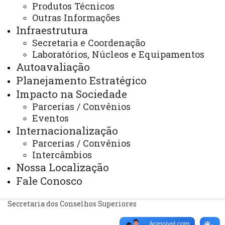
Identidade Visual
Produtos Técnicos
Outras Informações
Mapa do Site
Infraestrutura
Ouvidoria
Secretaria e Coordenação
Laboratórios, Núcleos e Equipamentos
Portal Office 365
Autoavaliação
Sistemas
Planejamento Estratégico
Impacto na Sociedade
Telefones
Parcerias / Convênios
Webmail
Eventos
Internacionalização
Parcerias / Convênios
REITORIA
Intercâmbios
Nossa Localização
Secretaria Geral
Fale Conosco
Gabinete Reitoria
Secretaria dos Conselhos Superiores