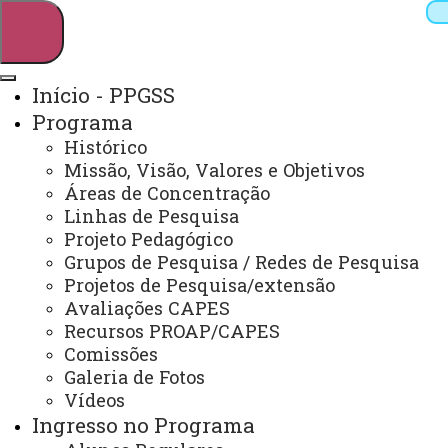
Início - PPGSS
Programa
Pesquisar
Histórico
Missão, Visão, Valores e Objetivos
Áreas de Concentração
Linhas de Pesquisa
Webmail
Sistemas
Telefones
Projeto Pedagógico
Arquivo Virtual
Campus
Grupos de Pesquisa / Redes de Pesquisa
Projetos de Pesquisa/extensão
Avaliações CAPES
Recursos PROAP/CAPES
Comissões
Galeria de Fotos
Mestrado em Serviço Social
Vídeos
Ingresso no Programa