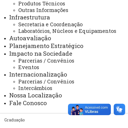
Produtos Técnicos
Sistemas
Outras Informações
Telefones
Infraestrutura
Secretaria e Coordenação
Webmail
Laboratórios, Núcleos e Equipamentos
Autoavaliação
Planejamento Estratégico
REITORIA
Impacto na Sociedade
Secretaria Geral
Parcerias / Convênios
Gabinete Reitoria
Eventos
Internacionalização
Secretaria dos Conselhos Superiores
Parcerias / Convênios
Intercâmbios
PRÓ-REITORIAS
Nossa Localização
Administração e Finanças
Fale Conosco
Extensão
Graduação