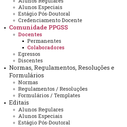
Alunos Regulares
Colaboradores
Alunos Especiais
Estágio Pós-Doutoral
Credenciamento Docente
Comunidade PPGSS
ATUALIZAÇÃO MAIS RECENTE: 17 DE MARÇO DE
2025
Docentes
ACESSOS: 3656
Permanentes
Colaboradores
Egressos
Discentes
Contato/WhatsApp
Normas, Regulamentos, Resoluções e
(45) 3379-7130
(45) 3379-7161
Formulários
Horário de Atendimento:
Normas
Segunda à sexta
08:00 às 12:00
Regulamentos / Resoluções
13:00 às 17:00
Formulários / Templates
E-mail/Redes Sociais:
Editais
toledo.mestradoservicosocial@unioeste.br
Alunos Regulares
Alunos Especiais
Estágio Pós-Doutoral
Você está aqui:
Unioeste