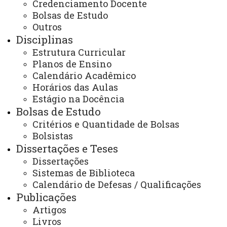
Credenciamento Docente
PPGSS - Mestrado em Serviço Social - Toledo
Comunidade PPGSS
Docentes
Colaboradores
Bolsas de Estudo
Outros
Disciplinas
Estrutura Curricular
Planos de Ensino
Calendário Acadêmico
Horários das Aulas
ACESSE
Estágio na Docência
Acesso Restrito (Editores do Portal)
Bolsas de Estudo
Arquivo Virtual
Critérios e Quantidade de Bolsas
Bolsistas
Bibliotecas
Dissertações e Teses
Identidade Visual
Dissertações
Sistemas de Biblioteca
Mapa do Site
Calendário de Defesas / Qualificações
Publicações
Ouvidoria
Artigos
Portal Office 365
Livros