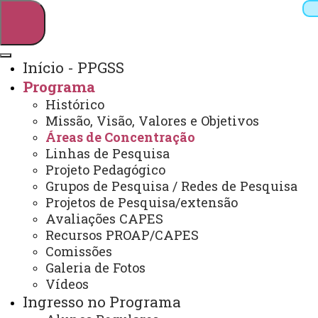
Início - PPGSS
Programa
Pesquisar
Histórico
Missão, Visão, Valores e Objetivos
Áreas de Concentração
Linhas de Pesquisa
Webmail
Sistemas
Telefones
Projeto Pedagógico
Arquivo Virtual
Campus
Grupos de Pesquisa / Redes de Pesquisa
Projetos de Pesquisa/extensão
Avaliações CAPES
Recursos PROAP/CAPES
Comissões
Galeria de Fotos
Mestrado em Serviço Social
Vídeos
Ingresso no Programa