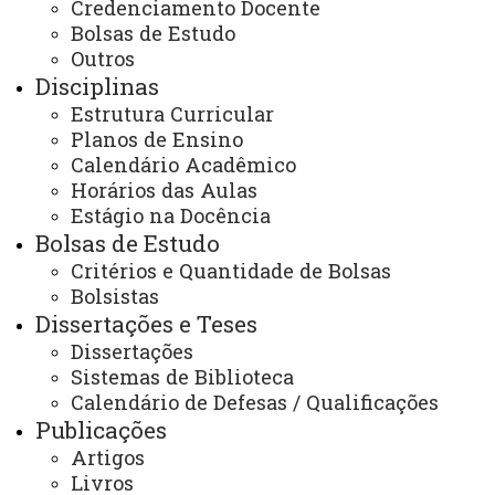
Credenciamento Docente
Bolsas de Estudo
Você está aqui:
Unioeste
Outros
PPGSS - Mestrado em Serviço Social - Toledo
Disciplinas
Programa
Áreas de Concentração
Estrutura Curricular
Planos de Ensino
Calendário Acadêmico
Horários das Aulas
Estágio na Docência
Bolsas de Estudo
ACESSE
Critérios e Quantidade de Bolsas
Acesso Restrito (Editores do Portal)
Bolsistas
Dissertações e Teses
Arquivo Virtual
Dissertações
Bibliotecas
Sistemas de Biblioteca
Calendário de Defesas / Qualificações
Identidade Visual
Publicações
Mapa do Site
Artigos
Livros
Ouvidoria