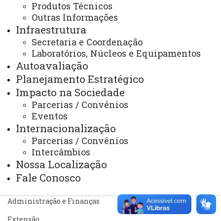
Produtos Técnicos
Outras Informações
Portal Office 365
Infraestrutura
Sistemas
Secretaria e Coordenação
Laboratórios, Núcleos e Equipamentos
Telefones
Autoavaliação
Webmail
Planejamento Estratégico
Impacto na Sociedade
Parcerias / Convênios
REITORIA
Eventos
Secretaria Geral
Internacionalização
Parcerias / Convênios
Gabinete Reitoria
Intercâmbios
Nossa Localização
Secretaria dos Conselhos Superiores
Fale Conosco
PRÓ-REITORIAS
Administração e Finanças
Extensão