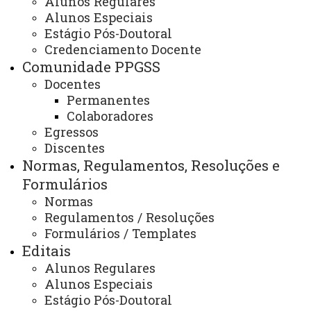
Alunos Regulares
Áreas de Concentração
Alunos Especiais
Estágio Pós-Doutoral
Credenciamento Docente
Comunidade PPGSS
Serviço Social, Política Social e
Docentes
Trabalho Profissional
Permanentes
Colaboradores
ATUALIZAÇÃO MAIS RECENTE: 13 DE MARÇO DE
2025
Egressos
ACESSOS: 683
Discentes
Normas, Regulamentos, Resoluções e
Formulários
Contato/WhatsApp
Normas
(45) 3379-7130
Regulamentos / Resoluções
(45) 3379-7161
Formulários / Templates
Horário de Atendimento:
Segunda à sexta
Editais
08:00 às 12:00
Alunos Regulares
13:00 às 17:00
Alunos Especiais
E-mail/Redes Sociais:
toledo.mestradoservicosocial@unioeste.br
Estágio Pós-Doutoral