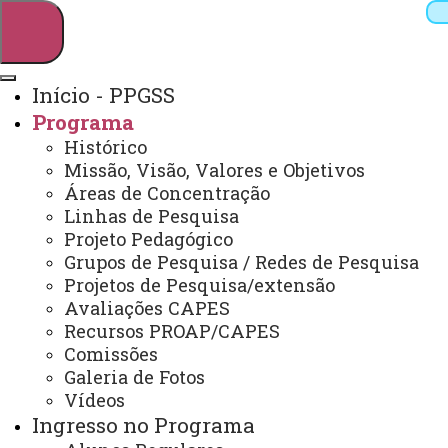
Início - PPGSS
Programa
Pesquisar
Histórico
Missão, Visão, Valores e Objetivos
Áreas de Concentração
Linhas de Pesquisa
Webmail
Sistemas
Telefones
Projeto Pedagógico
Arquivo Virtual
Campus
Grupos de Pesquisa / Redes de Pesquisa
Projetos de Pesquisa/extensão
Avaliações CAPES
Recursos PROAP/CAPES
Comissões
Galeria de Fotos
Mestrado em Serviço Social
Vídeos
Ingresso no Programa