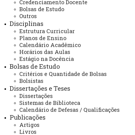
Credenciamento Docente
Bolsas de Estudo
Você está aqui:
Unioeste
Outros
PPGSS - Mestrado em Serviço Social - Toledo
Disciplinas
Programa
Notícias
EDITAL DE CONVOCAÇÃO PARA MATRÍCULA DOS
Estrutura Curricular
ALUNOS ESPECIAIS 2º SEM. 2019
Planos de Ensino
Calendário Acadêmico
Horários das Aulas
Estágio na Docência
Bolsas de Estudo
Critérios e Quantidade de Bolsas
ACESSE
Bolsistas
Dissertações e Teses
Acesso Restrito (Editores do Portal)
Dissertações
Arquivo Virtual
Sistemas de Biblioteca
Calendário de Defesas / Qualificações
Bibliotecas
Publicações
Identidade Visual
Artigos
Livros
Mapa do Site