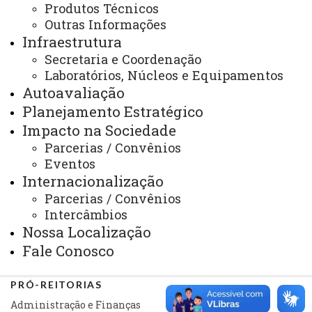
Produtos Técnicos
Ouvidoria
Outras Informações
Infraestrutura
Portal Office 365
Secretaria e Coordenação
Sistemas
Laboratórios, Núcleos e Equipamentos
Autoavaliação
Telefones
Planejamento Estratégico
Webmail
Impacto na Sociedade
Parcerias / Convênios
Eventos
Internacionalização
REITORIA
Parcerias / Convênios
Secretaria Geral
Intercâmbios
Gabinete Reitoria
Nossa Localização
Fale Conosco
Secretaria dos Conselhos Superiores
PRÓ-REITORIAS
Administração e Finanças