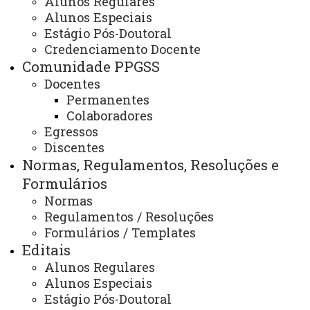
Alunos Regulares
EDITAL DE CONVOCAÇÃO PARA
Alunos Especiais
MATRÍCULA DOS ALUNOS
Estágio Pós-Doutoral
Credenciamento Docente
ESPECIAIS 2º SEM. 2019
Comunidade PPGSS
Docentes
Permanentes
ATUALIZAÇÃO MAIS RECENTE: 01 DE AGOSTO DE
Colaboradores
2019
Egressos
ACESSOS: 506
Discentes
Normas, Regulamentos, Resoluções e
Formulários
Contato/WhatsApp
Normas
(45) 3379-7130
(45) 3379-7161
Regulamentos / Resoluções
Horário de Atendimento:
Formulários / Templates
Segunda à sexta
Editais
08:00 às 12:00
Alunos Regulares
13:00 às 17:00
E-mail/Redes Sociais:
Alunos Especiais
toledo.mestradoservicosocial@unioeste.br
Estágio Pós-Doutoral