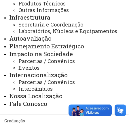
Produtos Técnicos
Sistemas
Outras Informações
Telefones
Infraestrutura
Secretaria e Coordenação
Webmail
Laboratórios, Núcleos e Equipamentos
Autoavaliação
Planejamento Estratégico
REITORIA
Impacto na Sociedade
Secretaria Geral
Parcerias / Convênios
Gabinete Reitoria
Eventos
Internacionalização
Secretaria dos Conselhos Superiores
Parcerias / Convênios
Intercâmbios
PRÓ-REITORIAS
Nossa Localização
Administração e Finanças
Fale Conosco
Extensão
Graduação