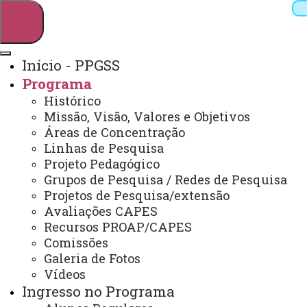
Início - PPGSS
Programa
Pesquisar
Histórico
Missão, Visão, Valores e Objetivos
Áreas de Concentração
Linhas de Pesquisa
Webmail
Sistemas
Telefones
Projeto Pedagógico
Arquivo Virtual
Campus
Grupos de Pesquisa / Redes de Pesquisa
Projetos de Pesquisa/extensão
Avaliações CAPES
Recursos PROAP/CAPES
Comissões
Galeria de Fotos
Mestrado em Serviço Social
Vídeos
Ingresso no Programa