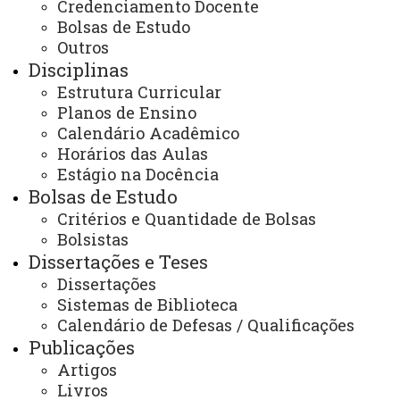
Credenciamento Docente
PPGSS - Mestrado em Serviço Social - Toledo
Programa
Notícias
Insira as notícias aqui
Bolsas de Estudo
Outros
Disciplinas
Estrutura Curricular
Planos de Ensino
Calendário Acadêmico
Horários das Aulas
ACESSE
Estágio na Docência
Acesso Restrito (Editores do Portal)
Bolsas de Estudo
Arquivo Virtual
Critérios e Quantidade de Bolsas
Bolsistas
Bibliotecas
Dissertações e Teses
Identidade Visual
Dissertações
Sistemas de Biblioteca
Mapa do Site
Calendário de Defesas / Qualificações
Publicações
Ouvidoria
Artigos
Portal Office 365
Livros