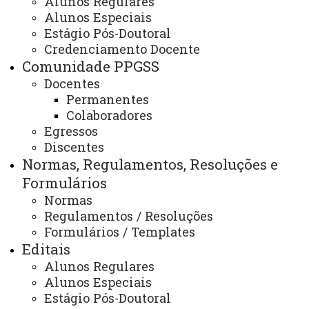
Alunos Regulares
Insira as notícias aqui
Alunos Especiais
Estágio Pós-Doutoral
Credenciamento Docente
Comunidade PPGSS
ATUALIZAÇÃO MAIS RECENTE: 05 DE JUNHO DE
2019
Docentes
ACESSOS: 384
Permanentes
Colaboradores
Egressos
Discentes
Contato/WhatsApp
Normas, Regulamentos, Resoluções e
(45) 3379-7130
(45) 3379-7161
Formulários
Horário de Atendimento:
Normas
Segunda à sexta
08:00 às 12:00
Regulamentos / Resoluções
13:00 às 17:00
Formulários / Templates
E-mail/Redes Sociais:
Editais
toledo.mestradoservicosocial@unioeste.br
Alunos Regulares
Alunos Especiais
Estágio Pós-Doutoral
Você está aqui:
Unioeste