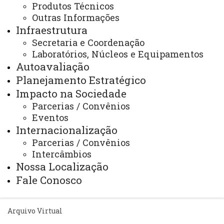
Produtos Técnicos
Horário de Atendimento:
Segunda à sexta
Outras Informações
08:00 às 12:00
Infraestrutura
13:00 às 17:00
Secretaria e Coordenação
E-mail/Redes Sociais:
toledo.mestradoservicosocial@unioeste.br
Laboratórios, Núcleos e Equipamentos
Autoavaliação
Planejamento Estratégico
Você está aqui:
Unioeste
Impacto na Sociedade
PPGSS - Mestrado em Serviço Social - Toledo
Editais
Alunos Especiais
Parcerias / Convênios
Eventos
Internacionalização
Parcerias / Convênios
Intercâmbios
Nossa Localização
Fale Conosco
ACESSE
Acesso Restrito (Editores do Portal)
Arquivo Virtual