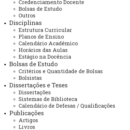
Credenciamento Docente
Edital 10-2017-PPGSS-Prorrogação das
04 de
Bolsas de Estudo
junho de
inscrições para discente especial 2017
Outros
2017
Disciplinas
Edital 09-2017-PPGSS- Abertura de inscrição
06 de maio
Estrutura Curricular
de 2017
discente especial 2017-2
Planos de Ensino
Calendário Acadêmico
Edital 06-2017-PPGSS- Resultado Final
08 de abril
de 2017
Seleção discente especial
Horários das Aulas
Estágio na Docência
Edital 05-2017-PPGSS - homologação das
25 de
Bolsas de Estudo
fevereiro
inscrições discente especial 2017-1-pdf
de 2017
Critérios e Quantidade de Bolsas
Bolsistas
Dissertações e Teses
1
2
3
4
5
6
PÁGINA 6 DE 7
7
Dissertações
Sistemas de Biblioteca
Calendário de Defesas / Qualificações
Publicações
Contato/WhatsApp
Artigos
(45) 3379-7130
Livros
(45) 3379-7161