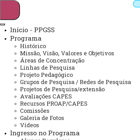
Início - PPGSS
Programa
Pesquisar
Histórico
Missão, Visão, Valores e Objetivos
Áreas de Concentração
Linhas de Pesquisa
Webmail
Sistemas
Telefones
Projeto Pedagógico
Arquivo Virtual
Campus
Grupos de Pesquisa / Redes de Pesquisa
Projetos de Pesquisa/extensão
Avaliações CAPES
Recursos PROAP/CAPES
Comissões
Galeria de Fotos
Mestrado em Serviço Social
Vídeos
Ingresso no Programa