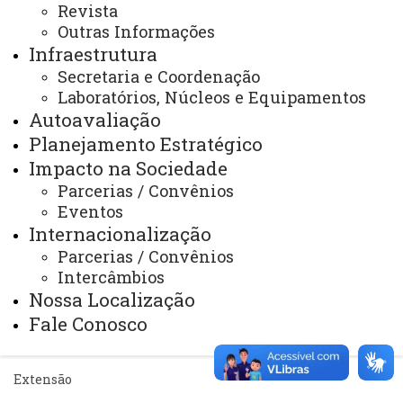
Revista
Portal Office 365
Outras Informações
Sistemas
Infraestrutura
Secretaria e Coordenação
Telefones
Laboratórios, Núcleos e Equipamentos
Webmail
Autoavaliação
Planejamento Estratégico
Impacto na Sociedade
REITORIA
Parcerias / Convênios
Secretaria Geral
Eventos
Internacionalização
Gabinete Reitoria
Parcerias / Convênios
Intercâmbios
Secretaria dos Conselhos Superiores
Nossa Localização
Fale Conosco
PRÓ-REITORIAS
Administração e Finanças
Extensão