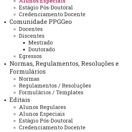
Alunos Especiais
Estágio Pós-Doutoral
Alunos Especiais
Credenciamento Docente
Comunidade PPGGeo
Docentes
Discentes
ATUALIZAÇÃO MAIS RECENTE: 13 DE SETEMBRO DE
2024
Mestrado
ACESSOS: 1029
Doutorado
Egressos
Normas, Regulamentos, Resoluções e
Contato:
Formulários
(45) 3284-7914
Normas
Redes Sociais:
Regulamentos / Resoluções
Facebook
Formulários / Templates
Instagram
Youtube
Editais
E-mails:
Alunos Regulares
rondon.pos.geografia@unioeste.br
Alunos Especiais
mestradogeografia.mcrondon@gmail.com
Estágio Pós-Doutoral
Credenciamento Docente