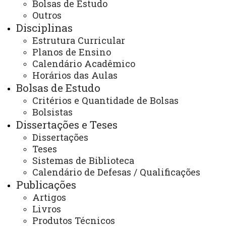
Bolsas de Estudo
Você está aqui:
Unioeste
PPGGeo - Pós Graduação em Geografia - Marechal
Outros
Cândido Rondon
Disciplinas
Ingresso no Programa
Alunos Especiais
Estrutura Curricular
Planos de Ensino
Calendário Acadêmico
Horários das Aulas
Bolsas de Estudo
Critérios e Quantidade de Bolsas
ACESSE
Bolsistas
Acesso Restrito (Editores do Portal)
Dissertações e Teses
Dissertações
Arquivo Virtual
Teses
Bibliotecas
Sistemas de Biblioteca
Calendário de Defesas / Qualificações
Identidade Visual
Publicações
Mapa do Site
Artigos
Livros
Ouvidoria
Produtos Técnicos