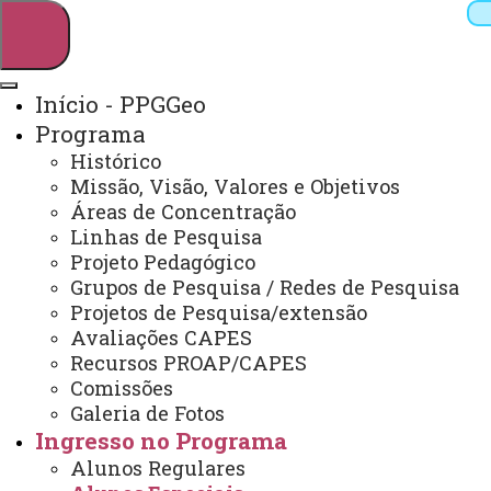
Início - PPGGeo
Programa
Pesquisar
Histórico
Missão, Visão, Valores e Objetivos
Áreas de Concentração
Linhas de Pesquisa
Webmail
Sistemas
Telefones
Projeto Pedagógico
Arquivo Virtual
Campus
Grupos de Pesquisa / Redes de Pesquisa
Projetos de Pesquisa/extensão
Avaliações CAPES
Recursos PROAP/CAPES
Comissões
Galeria de Fotos
Mestrado e Doutorado em Geografia Marechal
Cândido Rondon
Ingresso no Programa
Alunos Regulares