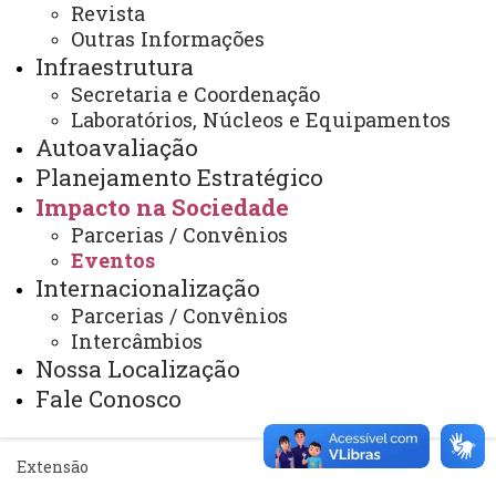
Revista
Portal Office 365
Outras Informações
Sistemas
Infraestrutura
Secretaria e Coordenação
Telefones
Laboratórios, Núcleos e Equipamentos
Webmail
Autoavaliação
Planejamento Estratégico
Impacto na Sociedade
REITORIA
Parcerias / Convênios
Secretaria Geral
Eventos
Internacionalização
Gabinete Reitoria
Parcerias / Convênios
Intercâmbios
Secretaria dos Conselhos Superiores
Nossa Localização
Fale Conosco
PRÓ-REITORIAS
Administração e Finanças
Extensão