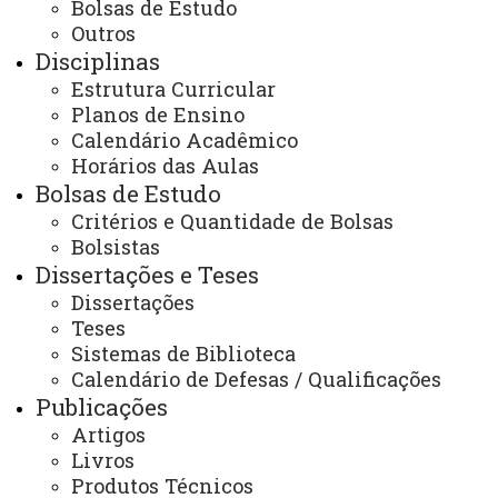
Bolsas de Estudo
Você está aqui:
Unioeste
PPGGeo - Pós Graduação em Geografia - Marechal
Outros
Cândido Rondon
Disciplinas
Impacto na Sociedade
Eventos
Estrutura Curricular
Planos de Ensino
Calendário Acadêmico
Horários das Aulas
Bolsas de Estudo
Critérios e Quantidade de Bolsas
ACESSE
Bolsistas
Acesso Restrito (Editores do Portal)
Dissertações e Teses
Dissertações
Arquivo Virtual
Teses
Bibliotecas
Sistemas de Biblioteca
Calendário de Defesas / Qualificações
Identidade Visual
Publicações
Mapa do Site
Artigos
Livros
Ouvidoria
Produtos Técnicos