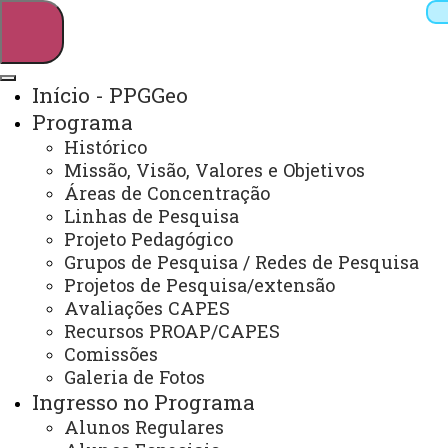
Início - PPGGeo
Programa
Pesquisar
Histórico
Missão, Visão, Valores e Objetivos
Áreas de Concentração
Linhas de Pesquisa
Webmail
Sistemas
Telefones
Projeto Pedagógico
Arquivo Virtual
Campus
Grupos de Pesquisa / Redes de Pesquisa
Projetos de Pesquisa/extensão
Avaliações CAPES
Recursos PROAP/CAPES
Comissões
Galeria de Fotos
Mestrado e Doutorado em Geografia Marechal
Cândido Rondon
Ingresso no Programa
Alunos Regulares