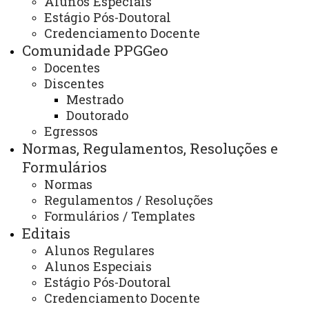
Alunos Especiais
Estágio Pós-Doutoral
Eventos
Credenciamento Docente
Comunidade PPGGeo
Docentes
Discentes
ATUALIZAÇÃO MAIS RECENTE: 23 DE SETEMBRO
DE 2024
Mestrado
ACESSOS: 841
Doutorado
Egressos
Normas, Regulamentos, Resoluções e
Contato:
Formulários
(45) 3284-7914
Normas
Redes Sociais:
Regulamentos / Resoluções
Facebook
Formulários / Templates
Instagram
Youtube
Editais
E-mails:
Alunos Regulares
rondon.pos.geografia@unioeste.br
Alunos Especiais
mestradogeografia.mcrondon@gmail.com
Estágio Pós-Doutoral
Credenciamento Docente