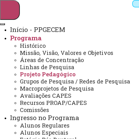
Início - PPGECEM
Programa
Pesquisar
Histórico
Missão, Visão, Valores e Objetivos
Áreas de Concentração
Linhas de Pesquisa
Webmail
Sistemas
Telefones
Projeto Pedagógico
Arquivo Virtual
Campus
Grupos de Pesquisa / Redes de Pesquisa
Macroprojetos de Pesquisa
Avaliações CAPES
Recursos PROAP/CAPES
Comissões
Ingresso no Programa
Educação em Ciências e Educação Matemática
Alunos Regulares
Alunos Especiais