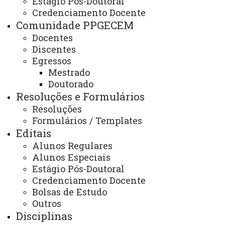
Estágio Pós-Doutoral
Projeto Pedagógico
Credenciamento Docente
Comunidade PPGECEM
Docentes
Discentes
Egressos
Veja
Resolução nº 006/2017 - CEPE
- Aprova o projeto
Mestrado
pedagógico do Programa de Pós-Graduação em
Doutorado
Resoluções e Formulários
Educação em Ciências e Educação Matemática -
Resoluções
mestrado e doutorado - Mais informações e alterações
Formulários / Templates
na aba Resoluções.
Editais
Alunos Regulares
ATUALIZAÇÃO MAIS RECENTE: 26 DE MARÇO DE
Alunos Especiais
2025
ACESSOS: 973
Estágio Pós-Doutoral
Credenciamento Docente
Bolsas de Estudo
Outros
Disciplinas
Contato: