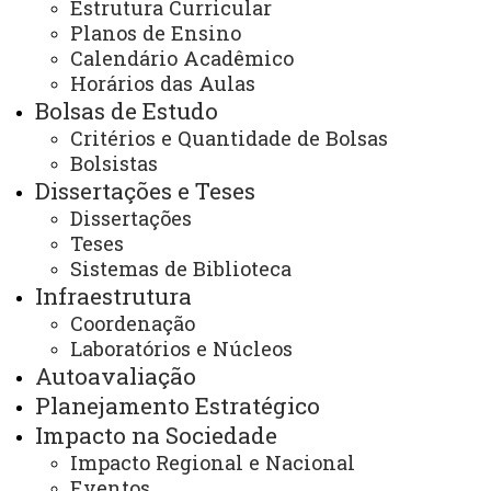
/
(45) 3220–7284
Estrutura Curricular
Redes sociais:
Planos de Ensino
Instagram do Programa
Calendário Acadêmico
Facebook do Programa
Horários das Aulas
Youtube do Programa
Bolsas de Estudo
E-mails:
cascavel.ppgecem@unioeste.br
Critérios e Quantidade de Bolsas
ppgecem.unioeste@gmail.com
Bolsistas
Dissertações e Teses
Dissertações
Teses
Você está aqui:
Unioeste
PPGECEM - Pós Graduação em Educação em
Sistemas de Biblioteca
Ciências e Educação Matemática
Infraestrutura
Programa
Projeto Pedagógico
Coordenação
Laboratórios e Núcleos
Autoavaliação
Planejamento Estratégico
Impacto na Sociedade
Impacto Regional e Nacional
ACESSE
Eventos