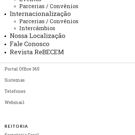
Acesso Restrito (Editores do Portal)
Parcerias / Convênios
Internacionalização
Arquivo Virtual
Parcerias / Convênios
Bibliotecas
Intercâmbios
Nossa Localização
Identidade Visual
Fale Conosco
Mapa do Site
Revista ReBECEM
Ouvidoria
Portal Office 365
Sistemas
Telefones
Webmail
REITORIA
Secretaria Geral