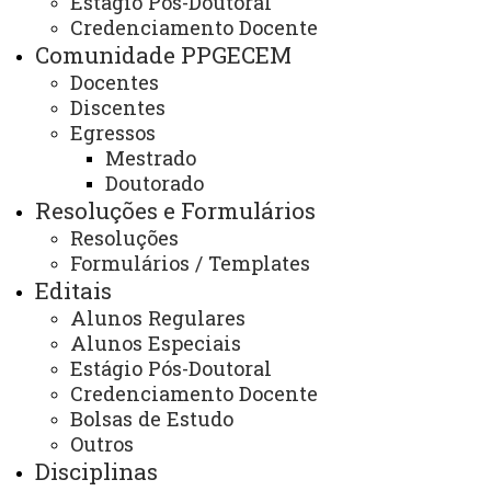
Estágio Pós-Doutoral
Nossa Localização
Credenciamento Docente
Comunidade PPGECEM
Docentes
Discentes
Unioeste – Universidade Estadual do Oeste do
Egressos
Paraná,
Campus
de Cascavel
Mestrado
Doutorado
CCET – Centro de Ciências Exatas e
Resoluções e Formulários
Tecnológicas
Resoluções
Formulários / Templates
PPGECEM - Programa de Pós-Graduação em
Editais
Educação em Ciências e Educação Matemática -
Alunos Regulares
https://www5.unioeste.br/portalunioeste/pos/ppgecem
Alunos Especiais
Estágio Pós-Doutoral
Tel.: (45) 3220-7284, Bloco B, 3º piso - sala 303,
Credenciamento Docente
Bolsas de Estudo
Rua Universitária, 2069 – Jardim Universitário,
Outros
Cascavel – PR, CEP: 85.819-110
Disciplinas