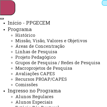
Início - PPGECEM
Programa
Pesquisar
Histórico
Missão, Visão, Valores e Objetivos
Áreas de Concentração
Linhas de Pesquisa
Webmail
Sistemas
Telefones
Projeto Pedagógico
Arquivo Virtual
Campus
Grupos de Pesquisa / Redes de Pesquisa
Macroprojetos de Pesquisa
Avaliações CAPES
Recursos PROAP/CAPES
Comissões
Ingresso no Programa
Educação em Ciências e Educação Matemática
Alunos Regulares
Alunos Especiais