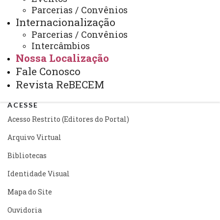
Você está aqui:
Unioeste
Parcerias / Convênios
PPGECEM - Pós Graduação em Educação em
Internacionalização
Ciências e Educação Matemática
Nossa Localização
Parcerias / Convênios
Intercâmbios
Nossa Localização
Fale Conosco
Revista ReBECEM
ACESSE
Acesso Restrito (Editores do Portal)
Arquivo Virtual
Bibliotecas
Identidade Visual
Mapa do Site
Ouvidoria