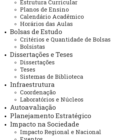
Estrutura Curricular
e-mail:
cascavel.ppgecem@unioeste.br
e
Planos de Ensino
ppgecem.unioeste@gmail.com
Calendário Acadêmico
Horários das Aulas
ATUALIZAÇÃO MAIS RECENTE: 27 DE MARÇO DE
Bolsas de Estudo
2025
ACESSOS: 1008
Critérios e Quantidade de Bolsas
Bolsistas
Dissertações e Teses
Dissertações
Teses
Contato:
/
(45) 3220–7284
Sistemas de Biblioteca
Redes sociais:
Infraestrutura
Instagram do Programa
Coordenação
Facebook do Programa
Youtube do Programa
Laboratórios e Núcleos
E-mails:
Autoavaliação
cascavel.ppgecem@unioeste.br
Planejamento Estratégico
ppgecem.unioeste@gmail.com
Impacto na Sociedade
Impacto Regional e Nacional
Eventos