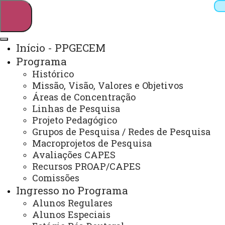
Início - PPGECEM
Programa
Pesquisar
Histórico
Missão, Visão, Valores e Objetivos
Áreas de Concentração
Linhas de Pesquisa
Webmail
Sistemas
Telefones
Projeto Pedagógico
Arquivo Virtual
Campus
Grupos de Pesquisa / Redes de Pesquisa
Macroprojetos de Pesquisa
Avaliações CAPES
Recursos PROAP/CAPES
Comissões
Ingresso no Programa
Educação em Ciências e Educação Matemática
Alunos Regulares
Alunos Especiais