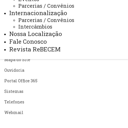
Parcerias / Convênios
ACESSE
Internacionalização
Acesso Restrito (Editores do Portal)
Parcerias / Convênios
Intercâmbios
Arquivo Virtual
Nossa Localização
Bibliotecas
Fale Conosco
Revista ReBECEM
Identidade Visual
Mapa do Site
Ouvidoria
Portal Office 365
Sistemas
Telefones
Webmail