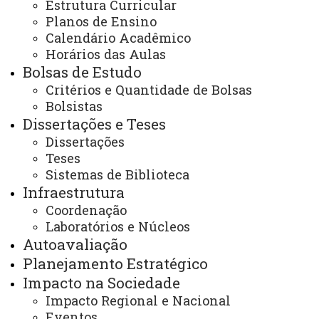
/
(45) 3220–7284
Estrutura Curricular
Redes sociais:
Planos de Ensino
Instagram do Programa
Calendário Acadêmico
Facebook do Programa
Horários das Aulas
Youtube do Programa
Bolsas de Estudo
E-mails:
cascavel.ppgecem@unioeste.br
Critérios e Quantidade de Bolsas
ppgecem.unioeste@gmail.com
Bolsistas
Dissertações e Teses
Dissertações
Teses
Você está aqui:
Unioeste
PPGECEM - Pós Graduação em Educação em
Sistemas de Biblioteca
Ciências e Educação Matemática
Infraestrutura
Editais
Bolsas de Estudo
Coordenação
Edital nº 19/2024 - PPGECEM - Resultado da seleção
interna para o programa de bolsa de doutorado
Laboratórios e Núcleos
sanduíche no exterior - PDSE/CAPES
Autoavaliação
Planejamento Estratégico
Impacto na Sociedade
Impacto Regional e Nacional
Eventos