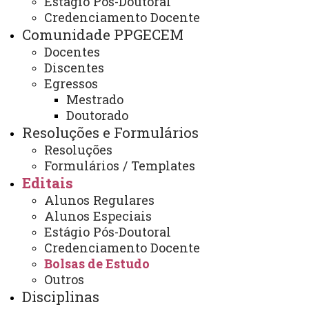
Estágio Pós-Doutoral
Edital nº 19/2024 - PPGECEM -
Credenciamento Docente
Resultado da seleção interna
Comunidade PPGECEM
para o programa de bolsa de
Docentes
Discentes
doutorado sanduíche no exterior
Egressos
- PDSE/CAPES
Mestrado
Doutorado
Resoluções e Formulários
Resoluções
Edital nº 19/2024 - PPGECEM - Resultado da seleção
Formulários / Templates
interna para o programa de bolsa de doutorado
Editais
sanduíche no exterior - PDSE/CAPES .PDF
Alunos Regulares
ATUALIZAÇÃO MAIS RECENTE: 19 DE ABRIL DE
Alunos Especiais
2024
ACESSOS: 270
Estágio Pós-Doutoral
Credenciamento Docente
Bolsas de Estudo
Outros
Disciplinas
Contato: