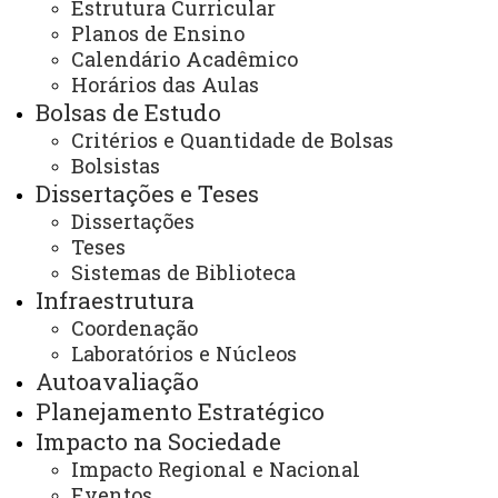
Facebook do Programa
Estrutura Curricular
Youtube do Programa
Planos de Ensino
E-mails:
Calendário Acadêmico
cascavel.ppgecem@unioeste.br
Horários das Aulas
ppgecem.unioeste@gmail.com
Bolsas de Estudo
Critérios e Quantidade de Bolsas
Bolsistas
Você está aqui:
Unioeste
Dissertações e Teses
PPGECEM - Pós Graduação em Educação em
Dissertações
Ciências e Educação Matemática
Teses
Editais
Bolsas de Estudo
Edital nº 01/2024 - PPGECEM - Resultado do
Sistemas de Biblioteca
processo seletivo para distribuição de bolsa do CNPq
Infraestrutura
Coordenação
Laboratórios e Núcleos
Autoavaliação
Planejamento Estratégico
Impacto na Sociedade
ACESSE
Impacto Regional e Nacional
Acesso Restrito (Editores do Portal)
Eventos