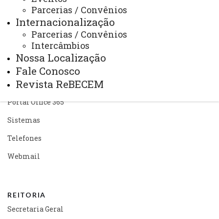
Parcerias / Convênios
Arquivo Virtual
Internacionalização
Bibliotecas
Parcerias / Convênios
Intercâmbios
Identidade Visual
Nossa Localização
Mapa do Site
Fale Conosco
Revista ReBECEM
Ouvidoria
Portal Office 365
Sistemas
Telefones
Webmail
REITORIA
Secretaria Geral