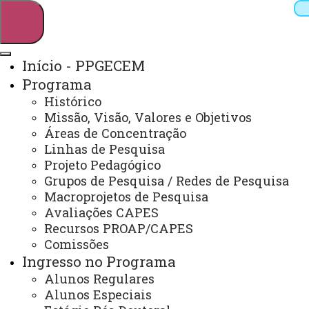
Início - PPGECEM
Programa
Pesquisar
Histórico
Missão, Visão, Valores e Objetivos
Áreas de Concentração
Linhas de Pesquisa
Webmail
Sistemas
Telefones
Projeto Pedagógico
Arquivo Virtual
Campus
Grupos de Pesquisa / Redes de Pesquisa
Macroprojetos de Pesquisa
Avaliações CAPES
Recursos PROAP/CAPES
Comissões
Ingresso no Programa
Educação em Ciências e Educação Matemática
Alunos Regulares
Alunos Especiais