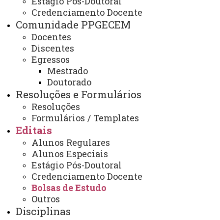
Estágio Pós-Doutoral
Edital nº 01/2024 - PPGECEM -
Credenciamento Docente
Resultado do processo seletivo
Comunidade PPGECEM
para distribuição de bolsa do
Docentes
Discentes
CNPq
Egressos
Mestrado
Doutorado
Resoluções e Formulários
Edital nº 01/2024 - PPGECEM - Resultado do processo
Resoluções
seletivo para distribuição de bolsa do CNPq .PDF
Formulários / Templates
ATUALIZAÇÃO MAIS RECENTE: 25 DE JANEIRO DE
2024
Editais
ACESSOS: 251
Alunos Regulares
Alunos Especiais
Estágio Pós-Doutoral
Credenciamento Docente
Contato:
Bolsas de Estudo
/
(45) 3220–7284
Outros
Redes sociais:
Disciplinas
Instagram do Programa