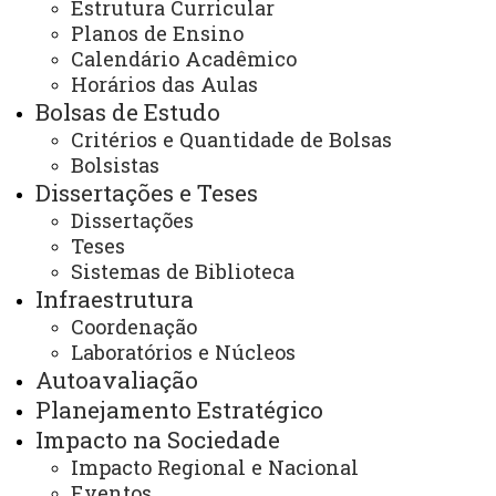
/
(45) 3220–7284
Estrutura Curricular
Redes sociais:
Planos de Ensino
Instagram do Programa
Calendário Acadêmico
Facebook do Programa
Horários das Aulas
Youtube do Programa
Bolsas de Estudo
E-mails:
cascavel.ppgecem@unioeste.br
Critérios e Quantidade de Bolsas
ppgecem.unioeste@gmail.com
Bolsistas
Dissertações e Teses
Dissertações
Teses
Você está aqui:
Unioeste
PPGECEM - Pós Graduação em Educação em
Sistemas de Biblioteca
Ciências e Educação Matemática
Infraestrutura
Editais
Bolsas de Estudo
Coordenação
Edital nº 036/2023 - PPGECEM - Resultado da
seleção interna para o programa de bolsa de
Laboratórios e Núcleos
doutorado sanduíche no exterior - PDSE/CAPES
Autoavaliação
Planejamento Estratégico
Impacto na Sociedade
Impacto Regional e Nacional
Eventos