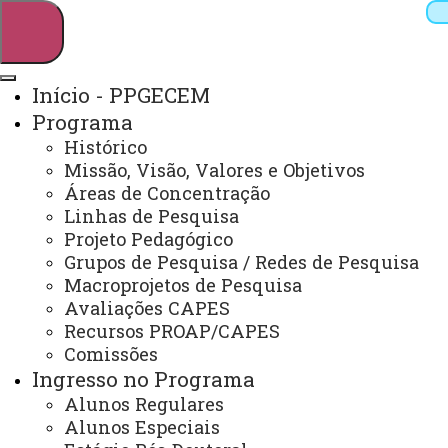
Início - PPGECEM
Programa
Pesquisar
Histórico
Missão, Visão, Valores e Objetivos
Áreas de Concentração
Linhas de Pesquisa
Webmail
Sistemas
Telefones
Projeto Pedagógico
Arquivo Virtual
Campus
Grupos de Pesquisa / Redes de Pesquisa
Macroprojetos de Pesquisa
Avaliações CAPES
Recursos PROAP/CAPES
Comissões
Ingresso no Programa
Educação em Ciências e Educação Matemática
Alunos Regulares
Alunos Especiais