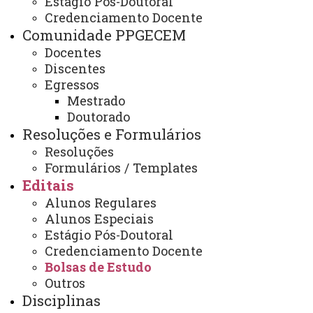
Estágio Pós-Doutoral
Edital nº 036/2023 - PPGECEM -
Credenciamento Docente
Resultado da seleção interna
Comunidade PPGECEM
para o programa de bolsa de
Docentes
Discentes
doutorado sanduíche no exterior
Egressos
- PDSE/CAPES
Mestrado
Doutorado
Resoluções e Formulários
Resoluções
Edital nº 036/2023 - PPGECEM - Resultado da seleção
Formulários / Templates
interna para o programa de bolsa de doutorado
Editais
sanduíche no exterior - PDSE/CAPES .PDF
Alunos Regulares
ATUALIZAÇÃO MAIS RECENTE: 27 DE NOVEMBRO
Alunos Especiais
DE 2023
ACESSOS: 206
Estágio Pós-Doutoral
Credenciamento Docente
Bolsas de Estudo
Outros
Disciplinas
Contato: