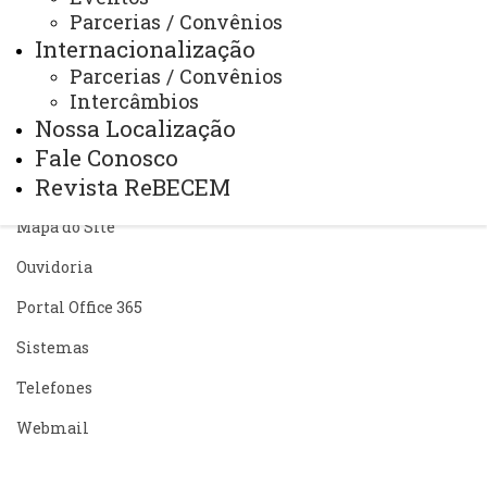
Parcerias / Convênios
ACESSE
Internacionalização
Acesso Restrito (Editores do Portal)
Parcerias / Convênios
Intercâmbios
Arquivo Virtual
Nossa Localização
Bibliotecas
Fale Conosco
Revista ReBECEM
Identidade Visual
Mapa do Site
Ouvidoria
Portal Office 365
Sistemas
Telefones
Webmail