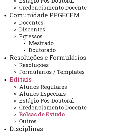
Estágio Pós-Doutoral
Edital nº 029/2023 - PPGECEM -
Credenciamento Docente
Resultado da seleção de bolsa
Comunidade PPGECEM
para aluno estrangeiro
Docentes
Discentes
Egressos
Mestrado
Edital nº 029/2023 - PPGECEM - Resultado da seleção
Doutorado
Resoluções e Formulários
de bolsa para aluno estrangeiro .PDF
Resoluções
ATUALIZAÇÃO MAIS RECENTE: 02 DE OUTUBRO DE
2023
Formulários / Templates
ACESSOS: 217
Editais
Alunos Regulares
Alunos Especiais
Estágio Pós-Doutoral
Contato:
Credenciamento Docente
/
(45) 3220–7284
Bolsas de Estudo
Redes sociais:
Outros
Instagram do Programa
Facebook do Programa
Disciplinas
Youtube do Programa