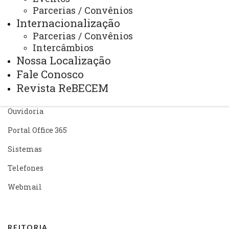
ACESSE
Parcerias / Convênios
Acesso Restrito (Editores do Portal)
Internacionalização
Parcerias / Convênios
Arquivo Virtual
Intercâmbios
Bibliotecas
Nossa Localização
Fale Conosco
Identidade Visual
Revista ReBECEM
Mapa do Site
Ouvidoria
Portal Office 365
Sistemas
Telefones
Webmail
REITORIA