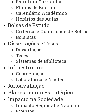
Estrutura Curricular
Instagram do Programa
Planos de Ensino
Facebook do Programa
Youtube do Programa
Calendário Acadêmico
E-mails:
Horários das Aulas
cascavel.ppgecem@unioeste.br
Bolsas de Estudo
ppgecem.unioeste@gmail.com
Critérios e Quantidade de Bolsas
Bolsistas
Dissertações e Teses
Você está aqui:
Unioeste
Dissertações
PPGECEM - Pós Graduação em Educação em
Teses
Ciências e Educação Matemática
Sistemas de Biblioteca
Editais
Bolsas de Estudo
Infraestrutura
EDITAL 012/2019-PPGECEM/CB - 2ª CHAMADA -
PROCESSO SELETIVO PARA DISTRIBUIÇÃO DE
Coordenação
BOLSAS 2019 - PPGECEM
Laboratórios e Núcleos
Autoavaliação
Planejamento Estratégico
Impacto na Sociedade
Impacto Regional e Nacional
Eventos