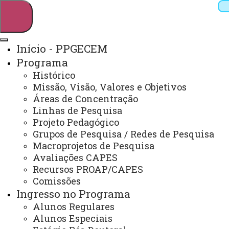
Início - PPGECEM
Programa
Pesquisar
Histórico
Missão, Visão, Valores e Objetivos
Áreas de Concentração
Linhas de Pesquisa
Webmail
Sistemas
Telefones
Projeto Pedagógico
Arquivo Virtual
Campus
Grupos de Pesquisa / Redes de Pesquisa
Macroprojetos de Pesquisa
Avaliações CAPES
Recursos PROAP/CAPES
Comissões
Ingresso no Programa
Educação em Ciências e Educação Matemática
Alunos Regulares
Alunos Especiais