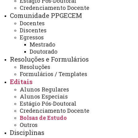
Estágio Pós-Doutoral
EDITAL 012/2019-PPGECEM/CB -
Credenciamento Docente
2ª CHAMADA - PROCESSO
Comunidade PPGECEM
SELETIVO PARA DISTRIBUIÇÃO
Docentes
Discentes
DE BOLSAS 2019 - PPGECEM
Egressos
Mestrado
Doutorado
Resoluções e Formulários
EDITAL 012/2019-PPGECEM/CB - 2ª CHAMADA -
Resoluções
PROCESSO SELETIVO PARA DISTRIBUIÇÃO DE
Formulários / Templates
BOLSAS 2019 - PPGECEM
Editais
ATUALIZAÇÃO MAIS RECENTE: 28 DE AGOSTO DE
2024
Alunos Regulares
ACESSOS: 1092
Alunos Especiais
Estágio Pós-Doutoral
Credenciamento Docente
Bolsas de Estudo
Outros
Contato:
/
(45) 3220–7284
Disciplinas
Redes sociais: