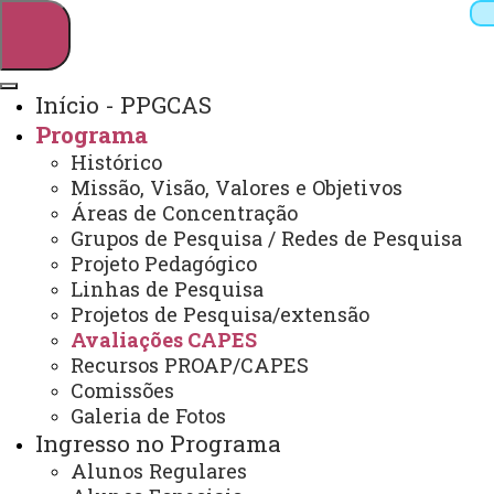
Início - PPGCAS
Programa
Pesquisar
Histórico
Missão, Visão, Valores e Objetivos
Áreas de Concentração
Grupos de Pesquisa / Redes de Pesquisa
Webmail
Sistemas
Telefones
Projeto Pedagógico
Arquivo Virtual
Campus
Linhas de Pesquisa
Projetos de Pesquisa/extensão
Avaliações CAPES
Recursos PROAP/CAPES
Comissões
Galeria de Fotos
Mestrado em Ciências Aplicadas à Saúde
Ingresso no Programa
Alunos Regulares