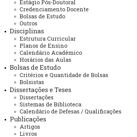
Estágio Pós-Doutoral
Segunda à sexta
08:00 às 12:00
Credenciamento Docente
13:00 às 17:00
Bolsas de Estudo
E-mail:
Outros
beltrao.ppgcas@unioeste.br
Disciplinas
Estrutura Curricular
Planos de Ensino
Você está aqui:
Unioeste
PPGCAS - Pós Graduação em Mestrado em Ciências
Calendário Acadêmico
Aplicadas á Saúde - Francisco Beltrão
Horários das Aulas
Programa
Avaliações CAPES
Bolsas de Estudo
Critérios e Quantidade de Bolsas
Bolsistas
Dissertações e Teses
Dissertações
Sistemas de Biblioteca
ACESSE
Calendário de Defesas / Qualificações
Acesso Restrito (Editores do Portal)
Publicações
Artigos
Arquivo Virtual
Livros