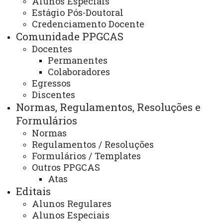
Alunos Especiais
Avaliações CAPES
Estágio Pós-Doutoral
Credenciamento Docente
Comunidade PPGCAS
Docentes
Permanentes
Colaboradores
Conceito CAPES atual: 4.
Egressos
Discentes
Normas, Regulamentos, Resoluções e
Informações da CAPES:
https://sucupira-
Formulários
legado.capes.gov.br/sucupira/public/consultas/coleta/progr
Normas
areaAvaliacao=15&areaConhecimento=40100006&cdRegia
Regulamentos / Resoluções
ATUALIZAÇÃO MAIS RECENTE: 06 DE MAIO DE 2025
Formulários / Templates
ACESSOS: 636
Outros PPGCAS
Atas
Editais
Contato:
Alunos Regulares
(46) 3520-0718
Alunos Especiais
Horário de Atendimento: