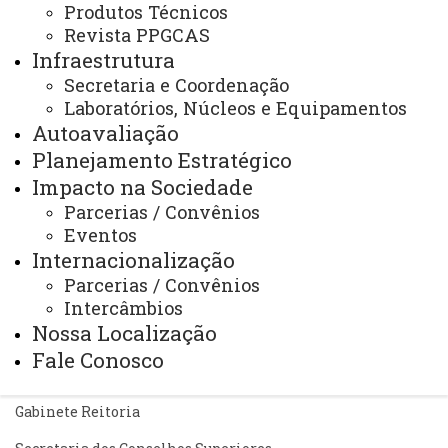
Bibliotecas
Produtos Técnicos
Revista PPGCAS
Identidade Visual
Infraestrutura
Mapa do Site
Secretaria e Coordenação
Laboratórios, Núcleos e Equipamentos
Ouvidoria
Autoavaliação
Portal Office 365
Planejamento Estratégico
Impacto na Sociedade
Sistemas
Parcerias / Convênios
Telefones
Eventos
Internacionalização
Webmail
Parcerias / Convênios
Intercâmbios
Nossa Localização
REITORIA
Fale Conosco
Secretaria Geral
Gabinete Reitoria