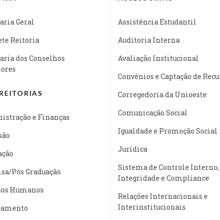
aria Geral
Assistência Estudantil
te Reitoria
Auditoria Interna
aria dos Conselhos
Avaliação Institucional
iores
Convênios e Captação de Recu
REITORIAS
Corregedoria da Unioeste
Comunicação Social
istração e Finanças
Igualdade e Promoção Social
são
Jurídica
ação
Sistema de Controle Interno,
isa/Pós Graduação
Integridade e Compliance
sos Humanos
Relações Internacionais e
Interinstitucionais
jamento