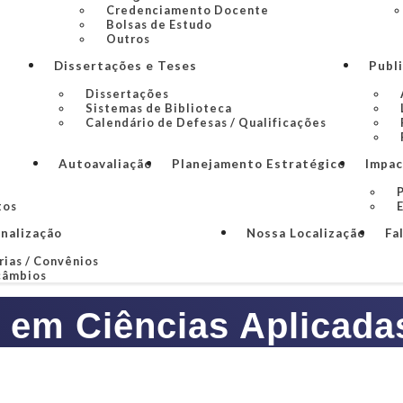
Credenciamento Docente
Bolsas de Estudo
Outros
Dissertações e Teses
Publ
Dissertações
Sistemas de Biblioteca
Calendário de Defesas / Qualificações
Autoavaliação
Planejamento Estratégico
Impac
P
tos
onalização
Nossa Localização
Fa
rias / Convênios
câmbios
 em Ciências Aplicada