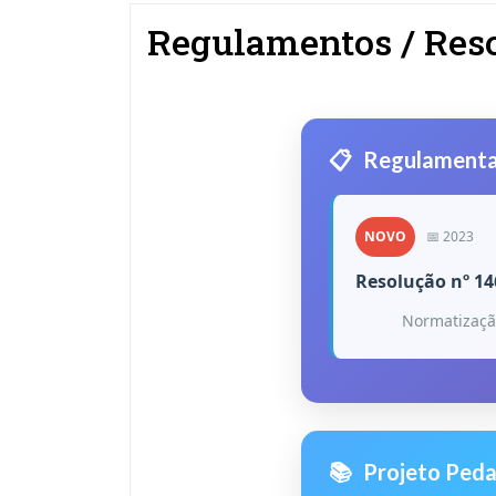
Regulamentos / Res
📋
Regulamentaç
NOVO
📅 2023
Resolução nº 14
Normatizaçã
📚
Projeto Ped