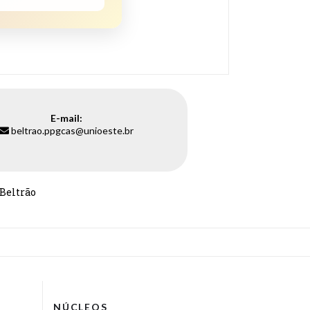
E-mail:
beltrao.ppgcas@unioeste.br
 Beltrão
NÚCLEOS