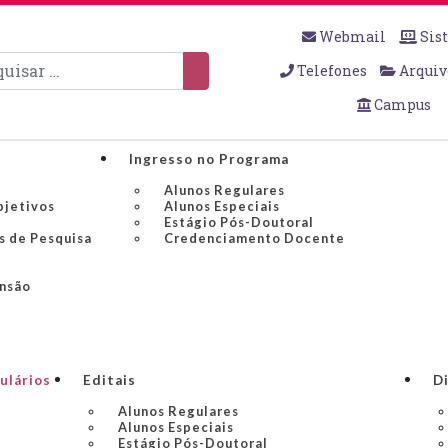
Webmail
Sis
sar
Telefones
Arquiv
Campus
Ingresso no Programa
Alunos Regulares
bjetivos
Alunos Especiais
Estágio Pós-Doutoral
s de Pesquisa
Credenciamento Docente
ensão
ulários
Editais
Di
Alunos Regulares
Alunos Especiais
Estágio Pós-Doutoral