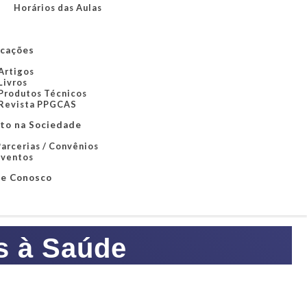
Horários das Aulas
icações
Artigos
Livros
Produtos Técnicos
Revista PPGCAS
to na Sociedade
arcerias / Convênios
Eventos
le Conosco
s à Saúde