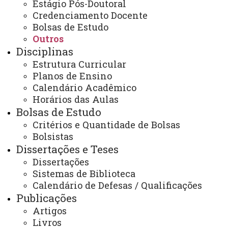
Estágio Pós-Doutoral
Segunda à sexta
Credenciamento Docente
08:00 às 12:00
13:00 às 17:00
Bolsas de Estudo
E-mail:
Outros
beltrao.ppgcas@unioeste.br
Disciplinas
Estrutura Curricular
Planos de Ensino
Você está aqui:
Unioeste
Calendário Acadêmico
PPGCAS - Pós Graduação em Mestrado em Ciências
Aplicadas á Saúde - Francisco Beltrão
Horários das Aulas
Editais
Outros
Bolsas de Estudo
Edital 012/2025 – PPGCAS – Inscrições para o
Critérios e Quantidade de Bolsas
Exame de Proficiência em Língua Estrangeira
(Inglês)
Bolsistas
Dissertações e Teses
Dissertações
Sistemas de Biblioteca
Calendário de Defesas / Qualificações
Publicações
ACESSE
Artigos
Livros
Acesso Restrito (Editores do Portal)