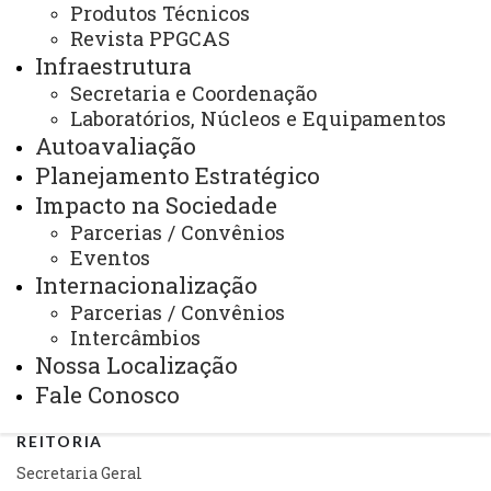
Produtos Técnicos
Arquivo Virtual
Revista PPGCAS
Infraestrutura
Bibliotecas
Secretaria e Coordenação
Identidade Visual
Laboratórios, Núcleos e Equipamentos
Autoavaliação
Mapa do Site
Planejamento Estratégico
Ouvidoria
Impacto na Sociedade
Parcerias / Convênios
Portal Office 365
Eventos
Sistemas
Internacionalização
Parcerias / Convênios
Telefones
Intercâmbios
Webmail
Nossa Localização
Fale Conosco
REITORIA
Secretaria Geral