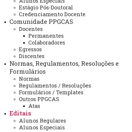
Alunos Especiais
Edital 012/2025 – PPGCAS –
Estágio Pós-Doutoral
Inscrições para o Exame de
Credenciamento Docente
Comunidade PPGCAS
Proficiência em Língua
Docentes
Estrangeira (Inglês)
Permanentes
Colaboradores
Egressos
Discentes
Edital 012/2025 – PPGCAS – Inscrições para o
Normas, Regulamentos, Resoluções e
Exame de Proficiência em Língua Estrangeira
Formulários
(Inglês).
pdf
Normas
ATUALIZAÇÃO MAIS RECENTE: 18 DE JULHO DE
Regulamentos / Resoluções
2025
Formulários / Templates
ACESSOS: 301
Outros PPGCAS
Atas
Editais
Contato:
Alunos Regulares
(46) 3520-0718
Alunos Especiais
Horário de Atendimento: