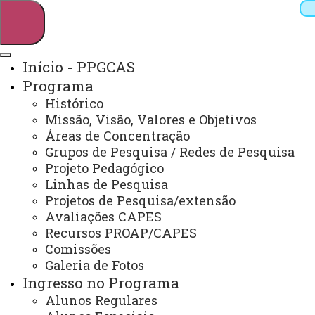
Início - PPGCAS
Programa
Pesquisar
Histórico
Missão, Visão, Valores e Objetivos
Áreas de Concentração
Grupos de Pesquisa / Redes de Pesquisa
Webmail
Sistemas
Telefones
Projeto Pedagógico
Arquivo Virtual
Campus
Linhas de Pesquisa
Projetos de Pesquisa/extensão
Avaliações CAPES
Recursos PROAP/CAPES
Comissões
Galeria de Fotos
Mestrado em Ciências Aplicadas à Saúde
Ingresso no Programa
Alunos Regulares