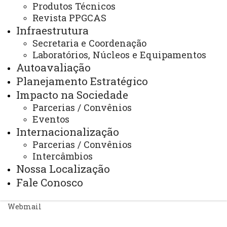
Produtos Técnicos
Revista PPGCAS
ACESSE
Infraestrutura
Acesso Restrito (Editores do Portal)
Secretaria e Coordenação
Laboratórios, Núcleos e Equipamentos
Arquivo Virtual
Autoavaliação
Bibliotecas
Planejamento Estratégico
Impacto na Sociedade
Identidade Visual
Parcerias / Convênios
Mapa do Site
Eventos
Internacionalização
Ouvidoria
Parcerias / Convênios
Portal Office 365
Intercâmbios
Nossa Localização
Sistemas
Fale Conosco
Telefones
Webmail