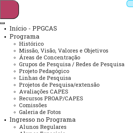
Início - PPGCAS
Programa
Pesquisar
Histórico
Missão, Visão, Valores e Objetivos
Áreas de Concentração
Grupos de Pesquisa / Redes de Pesquisa
Webmail
Sistemas
Telefones
Projeto Pedagógico
Arquivo Virtual
Campus
Linhas de Pesquisa
Projetos de Pesquisa/extensão
Avaliações CAPES
Recursos PROAP/CAPES
Comissões
Galeria de Fotos
Mestrado em Ciências Aplicadas à Saúde
Ingresso no Programa
Alunos Regulares