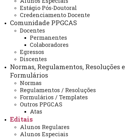
Alunos Especiais
Edital 010/2024-Torna público o
Estágio Pós-Doutoral
edital de seleção de
Credenciamento Docente
Comunidade PPGCAS
pesquisadores e/ou docentes
Docentes
para fins de participação junto
Permanentes
ao evento Mostra de trabalhos
Colaboradores
34th IFSCC
Egressos
Discentes
Normas, Regulamentos, Resoluções e
Formulários
Edital 010/2024-Torna público o edital de
Normas
seleção de pesquisadores e/ou docentes para fins de
Regulamentos / Resoluções
participação junto ao evento Mostra de trabalhos 34th
Formulários / Templates
IFSCC.
pdf
Outros PPGCAS
Atas
ATUALIZAÇÃO MAIS RECENTE: 21 DE FEVEREIRO
Editais
DE 2025
ACESSOS: 4762
Alunos Regulares
Alunos Especiais