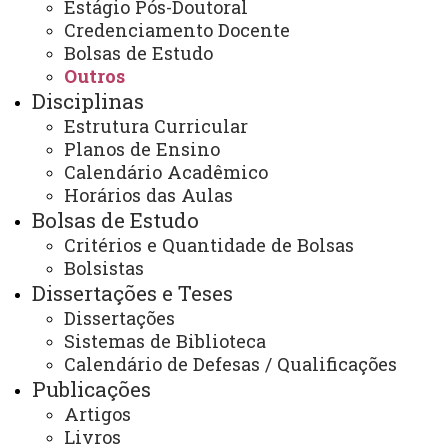
Estágio Pós-Doutoral
Credenciamento Docente
Contato:
Bolsas de Estudo
(46) 3520-0718
Outros
Horário de Atendimento:
Segunda à sexta
Disciplinas
08:00 às 12:00
Estrutura Curricular
13:00 às 17:00
Planos de Ensino
E-mail:
beltrao.ppgcas@unioeste.br
Calendário Acadêmico
Horários das Aulas
Bolsas de Estudo
Você está aqui:
Unioeste
Critérios e Quantidade de Bolsas
PPGCAS - Pós Graduação em Mestrado em Ciências
Bolsistas
Aplicadas á Saúde - Francisco Beltrão
Dissertações e Teses
Editais
Outros
Edital 010/2024-Torna público o edital de seleção de
Dissertações
pesquisadores e/ou docentes para fins de participação
Sistemas de Biblioteca
junto ao evento Mostra de trabalhos 34th IFSCC
Calendário de Defesas / Qualificações
Publicações
Artigos
Livros