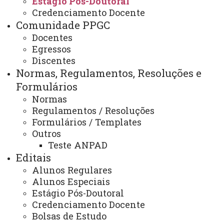
Estágio Pós-Doutoral
Estágio Pós-Doutoral
Credenciamento Docente
Comunidade PPGC
Docentes
Egressos
Discentes
ESTÁGIO PÓS-DOUTORAL,
Normas, Regulamentos, Resoluções e
NA CATEGORIA DE PÓS-
Formulários
DOUTORADO VOLUNTÁRIO (SEM
Normas
Regulamentos / Resoluções
BOLSA).
Formulários / Templates
Outros
Teste ANPAD
Editais
O pós-doutorado é um estágio
Alunos Regulares
acadêmico, caracterizado por atividade de
Alunos Especiais
pesquisa, realizado com o
Estágio Pós-Doutoral
acompanhamento de um professor doutor
Credenciamento Docente
Bolsas de Estudo
efetivo da Unioeste credenciado a um