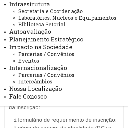
correlatas à área de concentração do
Infraestrutura
Programa – Controladoria, obtido em
Secretaria e Coordenação
Laboratórios, Núcleos e Equipamentos
período de até 5 anos anteriores ao ano
Biblioteca Setorial
da inscrição;
Autoavaliação
Não ser aposentado(a) ou estar em
Planejamento Estratégico
situação equiparada;
Impacto na Sociedade
Ter disponibilidade de dedicação ao
Parcerias / Convênios
estágio de pós-doutorado conforme
Eventos
previsto no plano de atividades.
Internacionalização
Parcerias / Convênios
A inscrição para o estágio de pós-
Intercâmbios
doutorado no PPGC é gratuita.
Nossa Localização
Fale Conosco
Documentação exigida no momento
da inscrição:
formulário de requerimento de inscrição;
cópia da carteira de identidade (RG) e