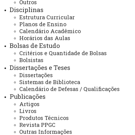
Outros
Programa de Pós-Graduação stricto sensu
Disciplinas
na categoria permanente.
Estrutura Curricular
Planos de Ensino
O estágio de pós-doutorado ofertado
Calendário Acadêmico
pela Unioeste visa atualização e
Horários das Aulas
qualificação de pesquisadores-doutores por
Bolsas de Estudo
meio da realização de atividades de
Critérios e Quantidade de Bolsas
Bolsistas
pesquisa supervisionadas.
Dissertações e Teses
São requisitos para a inscrição de
Dissertações
Sistemas de Biblioteca
candidatos(as):
Calendário de Defesas / Qualificações
Possuir título de doutorado reconhecido
Publicações
(ou revalidado) no Brasil na área de
Artigos
Livros
avaliação de ‘Administração Pública e de
Produtos Técnicos
Empresas, Ciências Contábeis e
Revista PPGC
Turismo’ da Capes ou em áreas
Outras Informações