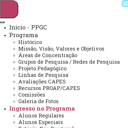
Início - PPGC
Programa
Pesquisar
Histórico
Missão, Visão, Valores e Objetivos
Áreas de Concentração
Grupos de Pesquisa / Redes de Pesquisa
Webmail
Sistemas
Telefones
Projeto Pedagógico
Arquivo Virtual
Campus
Linhas de Pesquisa
Avaliações CAPES
Recursos PROAP/CAPES
Comissões
Galeria de Fotos
Ingresso no Programa
Mestrado em Contabilidade
Alunos Regulares
Alunos Especiais