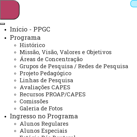
Início - PPGC
Programa
Pesquisar
Histórico
Missão, Visão, Valores e Objetivos
Áreas de Concentração
Grupos de Pesquisa / Redes de Pesquisa
Webmail
Sistemas
Telefones
Projeto Pedagógico
Arquivo Virtual
Campus
Linhas de Pesquisa
Avaliações CAPES
Recursos PROAP/CAPES
Comissões
Galeria de Fotos
Ingresso no Programa
Mestrado em Contabilidade
Alunos Regulares
Alunos Especiais