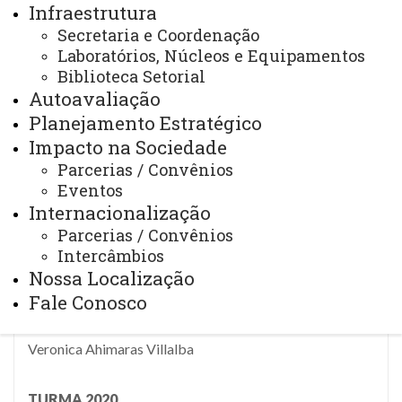
Infraestrutura
Cleiton Luiz Klochinski
Secretaria e Coordenação
Edegar Luiz Del Sent
Laboratórios, Núcleos e Equipamentos
Edina Carine de Souza Kinzler
Biblioteca Setorial
Autoavaliação
Edson Miguel Graeff Borges
Planejamento Estratégico
Emerson Orsini Ferrari
Impacto na Sociedade
Iriana Gonçalves dos Santos Schaedler
Parcerias / Convênios
Jefferson Leandro Schmidt
Eventos
Luiz Carlos Krudycz
Internacionalização
Marta Raquel Zuchelli Felipetto
Parcerias / Convênios
Nelinho de Jesus Vieira
Intercâmbios
Ricardo Ruschel
Nossa Localização
Sandra Laci Peiter
Fale Conosco
Tiago Ramos Wohlemberg
Veronica Ahimaras Villalba
TURMA 2020