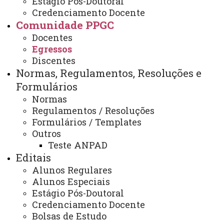
Estágio Pós-Doutoral
Egressos
Credenciamento Docente
Comunidade PPGC
Docentes
Egressos
TURMA 2023
Discentes
Brunna Mendonça Braga
Normas, Regulamentos, Resoluções e
César da Cruz Nogueira
Formulários
Daniela Cristina de Andrade
Normas
Regulamentos / Resoluções
Fabíola Graciele Besen
Formulários / Templates
Geyziane Alyne da Silva Vigolo
Outros
Izadora Blanco Michalski
Teste ANPAD
Jéssica Damian Luiz
Editais
Marcia Aparecida Hoffmann Cheffer
Alunos Regulares
Regiane de Oliveira Garcia
Alunos Especiais
Estágio Pós-Doutoral
Suellen Najara da Silva Fernandes
Credenciamento Docente
Vagner Diogo de Souza
Bolsas de Estudo