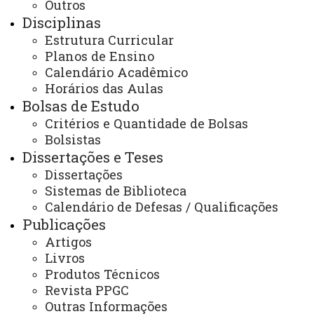
Outros
TURMA 2022
Disciplinas
Alessandra de Almeida Silva
Estrutura Curricular
Planos de Ensino
Annelise Torres da Costa
Calendário Acadêmico
Antônio Fernando Simões Ribeiro
Horários das Aulas
Daiane Bottega Bandini
Bolsas de Estudo
Elisangela Cordeiro
Critérios e Quantidade de Bolsas
Janiel de Oliveira Ferreira
Bolsistas
Dissertações e Teses
Johnny de Boni Zolet
Dissertações
Leandro Marques
Sistemas de Biblioteca
Ricardo Santana de Almeida
Calendário de Defesas / Qualificações
Rosicler Sheneider Morais
Publicações
Tcharleni da Rocha Oviedo Uliano
Artigos
Livros
Produtos Técnicos
Revista PPGC
TURMA 2021
Outras Informações
Aguinaldo Bodanese