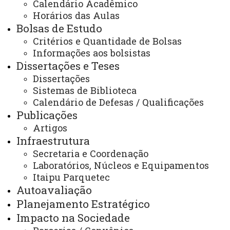
de conhecimento e a cooperação com
Calendário Acadêmico
instituições de referência ao redor do mundo.
Horários das Aulas
Bolsas de Estudo
Essas parcerias estratégicas fortalecem a
Critérios e Quantidade de Bolsas
qualidade das pesquisas, incentivam a
Informações aos bolsistas
mobilidade acadêmica e ampliam as
Dissertações e Teses
oportunidades para docentes e discentes.
Dissertações
Sistemas de Biblioteca
Atualmente, o PGEEC mantém um
Calendário de Defesas / Qualificações
convênio com a Universidade de Antioquia
Publicações
(UdeA), na Colômbia, formalizado pelo Termo
Artigos
Infraestrutura
de Cooperação n° 21.893.839-6/2024. Esse
Secretaria e Coordenação
acordo fomenta o desenvolvimento científico
Laboratórios, Núcleos e Equipamentos
e tecnológico por meio da colaboração entre
Itaipu Parquetec
as instituições, promovendo intercâmbio de
Autoavaliação
pesquisadores e estudantes,
Planejamento Estratégico
Impacto na Sociedade
compartilhamento de informações e