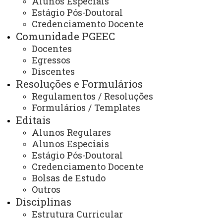
Alunos Especiais
encontra-se de cara nova! A partir de
Estágio Pós-Doutoral
27/03/2025 a página antiga
Credenciamento Docente
(
https://www5.unioeste.br/portalunioeste
Comunidade PGEEC
deixou de ser atualizada! Salve o atual
Docentes
Egressos
endereço no seu histórico e continue
Discentes
atualizado!
Resoluções e Formulários
Regulamentos / Resoluções
Formulários / Templates
Parcerias / Convênios
Editais
Alunos Regulares
Alunos Especiais
Estágio Pós-Doutoral
A internacionalização tem sido um dos
Credenciamento Docente
Bolsas de Estudo
objetivos do Programa de Pós-Graduação em
Outros
Engenharia Elétrica e de Computação
Disciplinas
(PGEEC) da UNIOESTE, impulsionando a troca
Estrutura Curricular