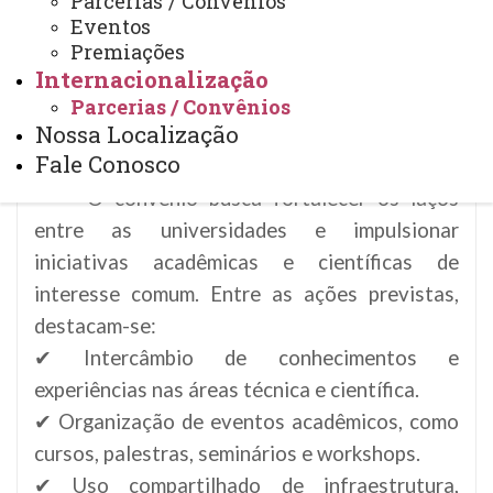
Parcerias / Convênios
experiências entre os laboratórios de
Eventos
microrredes, além da realização de projetos e
Premiações
publicações conjuntas.
Internacionalização
Parcerias / Convênios
Nossa Localização
Fale Conosco
Principais Objetivos da Parceria
O convênio busca fortalecer os laços
entre as universidades e impulsionar
iniciativas acadêmicas e científicas de
interesse comum. Entre as ações previstas,
destacam-se:
✔ Intercâmbio de conhecimentos e
experiências nas áreas técnica e científica.
✔ Organização de eventos acadêmicos, como
cursos, palestras, seminários e workshops.
✔ Uso compartilhado de infraestrutura,