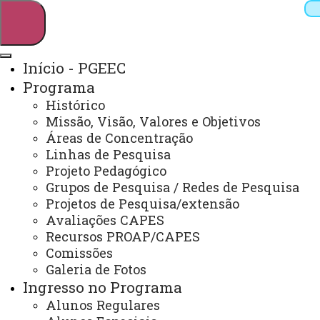
Início - PGEEC
Programa
Pesquisar
Histórico
Missão, Visão, Valores e Objetivos
Áreas de Concentração
Linhas de Pesquisa
Webmail
Sistemas
Telefones
Projeto Pedagógico
Arquivo Virtual
Campus
Grupos de Pesquisa / Redes de Pesquisa
Projetos de Pesquisa/extensão
Avaliações CAPES
Recursos PROAP/CAPES
Comissões
Galeria de Fotos
Mestrado em Engenharia Elétrica e
Computação
Ingresso no Programa
Alunos Regulares
Atenção! A página do PGEEC