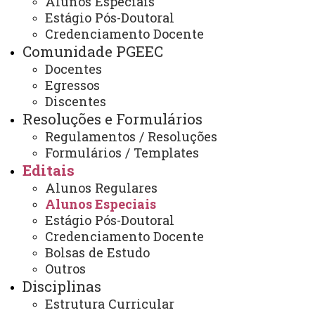
Alunos Especiais
encontra-se de cara nova! A partir de
Estágio Pós-Doutoral
27/03/2025 a página antiga
Credenciamento Docente
(
https://www5.unioeste.br/portalunioeste
Comunidade PGEEC
deixou de ser atualizada! Salve o atual
Docentes
Egressos
endereço no seu histórico e continue
Discentes
atualizado!
Resoluções e Formulários
Regulamentos / Resoluções
Formulários / Templates
Data de
Editais
Título
criação
Alunos Regulares
Alunos Especiais
Edital 028/2026: seleção de alunos especiais
30 de
julho de
para o 2º semestre de 2026 - Aprovados
Estágio Pós-Doutoral
2026
Credenciamento Docente
Edital 027/2026: seleção de alunos especiais
Bolsas de Estudo
29 de
julho de
para o 2º semestre de 2026 - Homologação de
Outros
2026
inscrições
Disciplinas
Estrutura Curricular
Edital 020/2026: seleção de alunos especiais
17 de
junho de