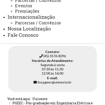
Parcerias / Convênios
Eventos
Edital 013/2025: seleção de alunos especiais
10 de
julho de
para o 2º semestre de 2025 - Aprovados!
Premiações
2025
Internacionalização
Parcerias / Convênios
1
2
3
4
5
6
7
8
PÁGINA 1 DE 9
9
Nossa Localização
Fale Conosco
Contato:
(45) 3576-8296
Horários de Atendimento:
Segunda à sexta
07:30 às 11:30
12:00 às 16:00
E-mail:
foz.pgeec@unioeste.br
Você está aqui:
Unioeste
PGEEC - Pós-graduação em Engenharia Elétrica e