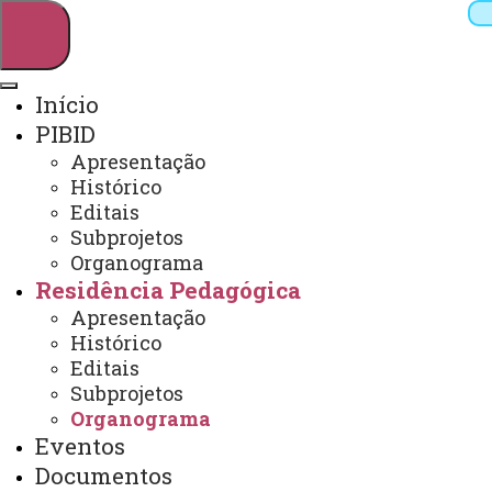
Início
PIBID
Pesquisar
Apresentação
Histórico
Editais
Subprojetos
Webmail
Sistemas
Telefones
Organograma
Arquivo Virtual
Campus
Residência Pedagógica
Apresentação
Histórico
Editais
Subprojetos
ORGANOGRAMA
Organograma
Eventos
Você está aqui:
Unioeste
Documentos
PIBID / Residência Pedagógica