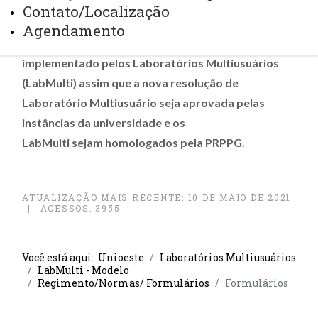
Contato/Localização
Página em construção... Trata-se de um modelo
Agendamento
padrão de página de internet para ser
implementado pelos Laboratórios Multiusuários
(LabMulti) assim que a nova resolução de
Laboratório Multiusuário seja aprovada pelas
instâncias da universidade e os
LabMulti sejam homologados pela PRPPG.
ATUALIZAÇÃO MAIS RECENTE: 10 DE MAIO DE 2021
ACESSOS: 3955
Você está aqui:
Unioeste
Laboratórios Multiusuários
LabMulti - Modelo
Regimento/Normas/ Formulários
Formulários