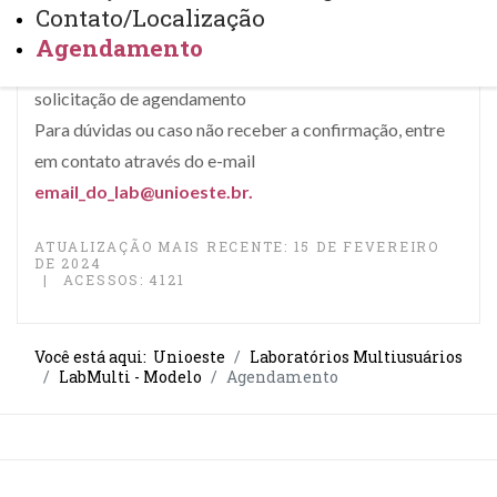
Contato/Localização
Para agendamento do uso do laboratório, preencha o
Agendamento
formulário
CLICANDO AQUI
que iremos analisar a sua
solicitação de agendamento
Para dúvidas ou caso não receber a confirmação, entre
em contato através do e-mail
email_do_lab@unioeste.br
.
ATUALIZAÇÃO MAIS RECENTE: 15 DE FEVEREIRO
DE 2024
ACESSOS: 4121
Você está aqui:
Unioeste
Laboratórios Multiusuários
LabMulti - Modelo
Agendamento