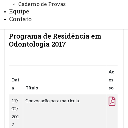
Anteriores Odontologia
Caderno de Provas
Programa de Residência em Odontologia 2017
Equipe
Contato
Programa de Residência em
Odontologia 2017
Ac
Dat
es
a
Título
so
17/
Convocação para matrícula.
02/
201
7