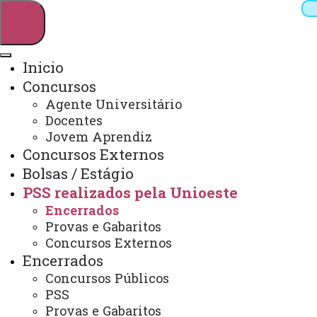
Inicio
Concursos
Pesquisar
Agente Universitário
Docentes
Jovem Aprendiz
Concursos Externos
Webmail
Sistemas
Telefones
Bolsas / Estágio
Arquivo Virtual
Campus
PSS realizados pela Unioeste
Encerrados
Provas e Gabaritos
Concursos Externos
ENCERRADOS
Encerrados
Concursos Públicos
PSS
Você está aqui:
Unioeste
Cogeps
Provas e Gabaritos
PSS realizados pela Unioeste
Encerrados