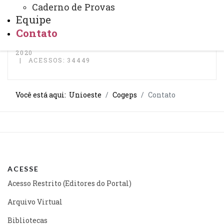
Caderno de Provas
cogeps@unioeste.br
Equipe
(45) 3220 - 3099
Contato
http://www.unioeste.br/cogeps
ATUALIZAÇÃO MAIS RECENTE: 04 DE AGOSTO DE
2020
ACESSOS: 34449
Você está aqui:
Unioeste
Cogeps
Contato
ACESSE
Acesso Restrito (Editores do Portal)
Arquivo Virtual
Bibliotecas