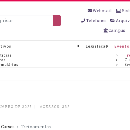
Webmail
Sis
sar
Telefones
Arquiv
Campus
tivos
Legislação
Evento
tícias
Tr
cas
Cu
rmulários
Ev
EMBRO DE 2025
ACESSOS: 332
 Cursos
Treinamentos