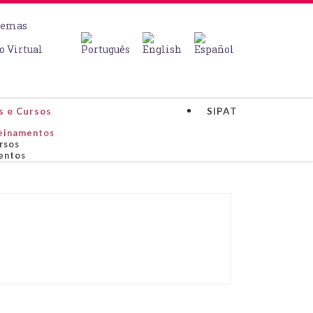
temas
o Virtual
s e Cursos
SIPAT
einamentos
rsos
entos