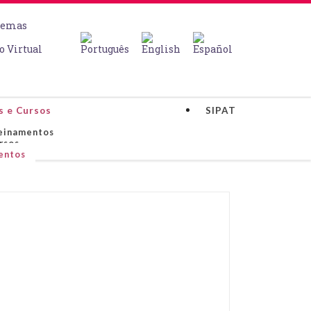
temas
o Virtual
s e Cursos
SIPAT
einamentos
rsos
entos