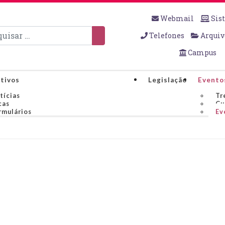
Webmail
Sis
sar
Telefones
Arquiv
Campus
tivos
Legislação
Evento
tícias
Tr
cas
Cu
rmulários
Ev