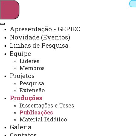
Apresentação - GEPIEC
Novidade (Eventos)
Pesquisar
Linhas de Pesquisa
Equipe
Líderes
Webmail
Sistemas
Telefones
Membros
Projetos
Arquivo Virtual
Campus
Pesquisa
Extensão
Produções
Dissertações e Teses
Publicações
Publicações
Material Didático
Galeria
Contatos