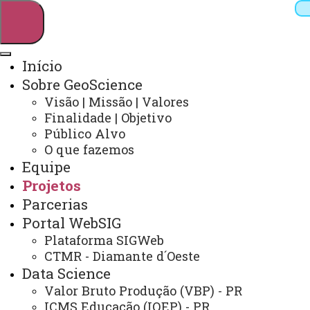
Início
Sobre GeoScience
Pesquisar
Visão | Missão | Valores
Finalidade | Objetivo
Público Alvo
O que fazemos
Webmail
Sistemas
Telefones
Equipe
Arquivo Virtual
Campus
Projetos
Parcerias
Portal WebSIG
Plataforma SIGWeb
CTMR - Diamante d´Oeste
Projetos
Data Science
Valor Bruto Produção (VBP) - PR
ICMS Educação (IQEP) - PR