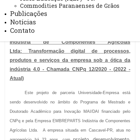
Commodities Paranaenses de Grãos
Principais Projetos em
Publicações
desenvolvimento no Núcleo GeoScience:
Notícias
Contato
Projeto MAI/DAI CNPq - EMBREPARTS
Indústria de Componentes Agrícolas
Ltda
:
Transformação digital de processos,
produtos e serviços da empresa sob a ótica da
indústria 4.0
- Chamada CNPq 12/2020 - (2022 -
Atual)
Este projeto de parceria Universidade-Empresa está
sendo desenvolvido no âmbito do Programa de Mestrado e
Doutorado Acadêmico para Inovação MAI/DAI financiado pelo
CNPq e pela Empresa EMBREPARTS Indústria de Componentes
Agrícolas Ltda. A empresa situada em Cascavel-PR, atua no
projeto, desenvolvimento,
agronegócio há 23 anos, com