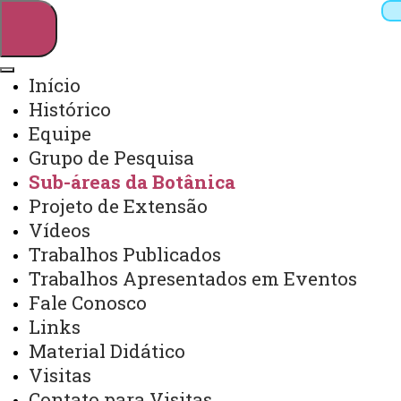
Início
Histórico
Pesquisar
Equipe
Grupo de Pesquisa
Sub-áreas da Botânica
Webmail
Sistemas
Telefones
Projeto de Extensão
Arquivo Virtual
Campus
Vídeos
Trabalhos Publicados
Trabalhos Apresentados em Eventos
Fale Conosco
Links
Sub-áreas da Botânica
Material Didático
Visitas
Contato para Visitas