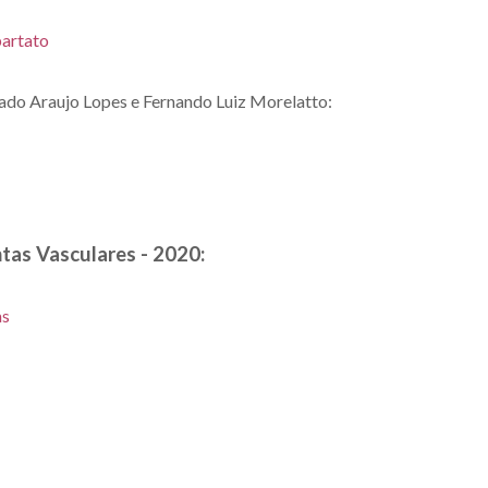
partato
do Araujo Lopes e Fernando Luiz Morelatto:
ntas Vasculares - 2020:
as