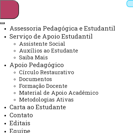
Assessoria Pedagógica e Estudantil
Serviço de Apoio Estudantil
Pesquisar
Assistente Social
Auxílios ao Estudante
Saiba Mais
Apoio Pedagógico
Webmail
Sistemas
Telefones
Círculo Restaurativo
Arquivo Virtual
Campus
Documentos
Formação Docente
Material de Apoio Acadêmico
Metodologias Ativas
Carta ao Estudante
Contato
Apresentação
Editais
Equipe