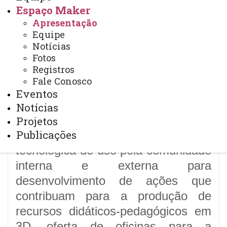
Espaço Maker
Apresentação
Equipe
Espaço Maker:
Notícias
integração entre
Fotos
Registros
universidade e
Fale Conosco
comunidade
Eventos
Notícias
O Espaço
Maker
é um
Projetos
Publicações
laboratório de pesquisa e inovação
tecnológica de uso pela comunidade
interna e externa para
desenvolvimento de ações que
contribuam para a produção de
recursos didáticos-pedagógicos em
3D, oferta de oficinas para a