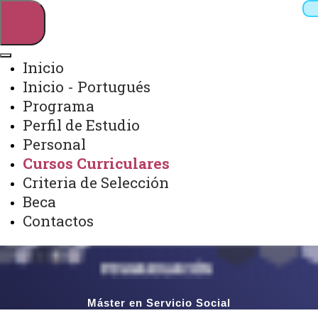
Inicio
Inicio - Portugués
Pesquisar
Programa
Perfil de Estudio
Personal
Webmail
Sistemas
Telefones
Cursos Curriculares
Arquivo Virtual
Campus
Criteria de Selección
Beca
Contactos
Máster en Servicio Social