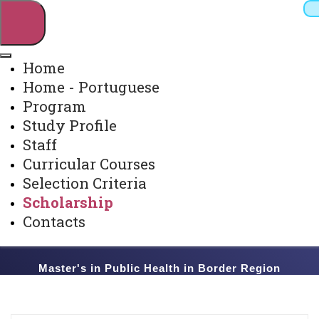
Home
Home - Portuguese
Pesquisar
Program
Study Profile
Staff
Webmail
Sistemas
Telefones
Curricular Courses
Arquivo Virtual
Campus
Selection Criteria
Scholarship
Contacts
Master's in Public Health in Border Region