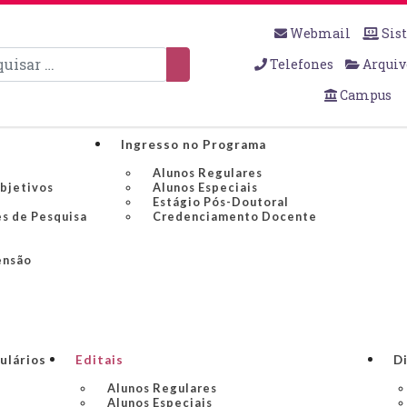
Webmail
Sis
sar
Telefones
Arquiv
Campus
Ingresso no Programa
Alunos Regulares
Objetivos
Alunos Especiais
Estágio Pós-Doutoral
es de Pesquisa
Credenciamento Docente
ensão
ulários
Editais
Di
Alunos Regulares
Alunos Especiais