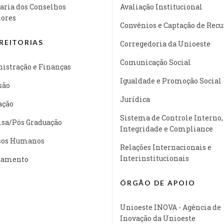
aria dos Conselhos
Avaliação Institucional
iores
Convênios e Captação de Recu
REITORIAS
Corregedoria da Unioeste
Comunicação Social
istração e Finanças
Igualdade e Promoção Social
são
Jurídica
ação
Sistema de Controle Interno,
isa/Pós Graduação
Integridade e Compliance
sos Humanos
Relações Internacionais e
Interinstitucionais
jamento
ÓRGÃO DE APOIO
Unioeste INOVA - Agência de
Inovação da Unioeste