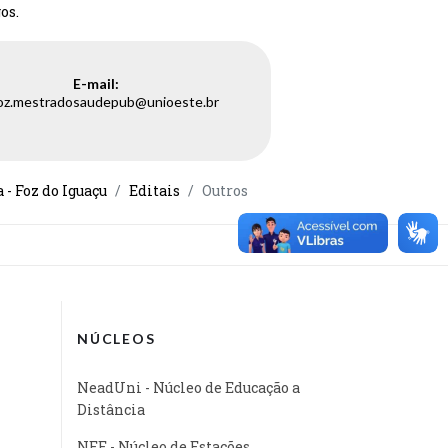
os.
E-mail:
oz.mestradosaudepub@unioeste.br
- Foz do Iguaçu
Editais
Outros
NÚCLEOS
NeadUni - Núcleo de Educação a
Distância
NEE - Núcleo de Estações