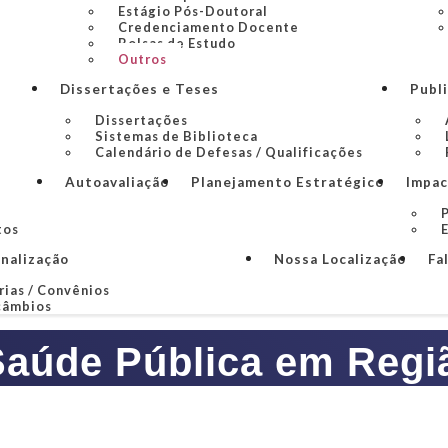
Estágio Pós-Doutoral
Credenciamento Docente
Bolsas de Estudo
Outros
Dissertações e Teses
Publ
Dissertações
Sistemas de Biblioteca
Calendário de Defesas / Qualificações
Autoavaliação
Planejamento Estratégico
Impac
P
tos
onalização
Nossa Localização
Fa
rias / Convênios
câmbios
aúde Pública em Regiã