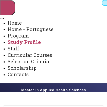
Home
Home - Portuguese
Pesquisar
Program
Study Profile
Staff
Webmail
Sistemas
Telefones
Curricular Courses
Arquivo Virtual
Campus
Selection Criteria
Scholarship
Contacts
Master in Applied Health Sciences