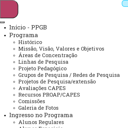
Início - PPGB
Programa
Pesquisar
Histórico
Missão, Visão, Valores e Objetivos
Áreas de Concentração
Linhas de Pesquisa
Webmail
Sistemas
Telefones
Projeto Pedagógico
Arquivo Virtual
Campus
Grupos de Pesquisa / Redes de Pesquisa
Projetos de Pesquisa/extensão
Avaliações CAPES
Recursos PROAP/CAPES
Comissões
Galeria de Fotos
Mestrado e Doutorado em Bioenergia
Ingresso no Programa
Alunos Regulares