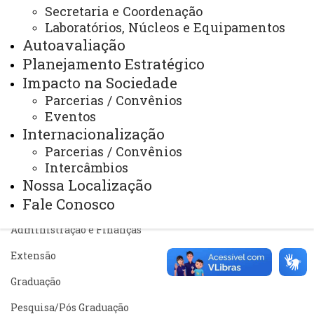
Secretaria e Coordenação
Telefones
Laboratórios, Núcleos e Equipamentos
Autoavaliação
Webmail
Planejamento Estratégico
Impacto na Sociedade
Parcerias / Convênios
REITORIA
Eventos
Secretaria Geral
Internacionalização
Gabinete Reitoria
Parcerias / Convênios
Intercâmbios
Secretaria dos Conselhos Superiores
Nossa Localização
Fale Conosco
PRÓ-REITORIAS
Administração e Finanças
Extensão
Graduação
Pesquisa/Pós Graduação