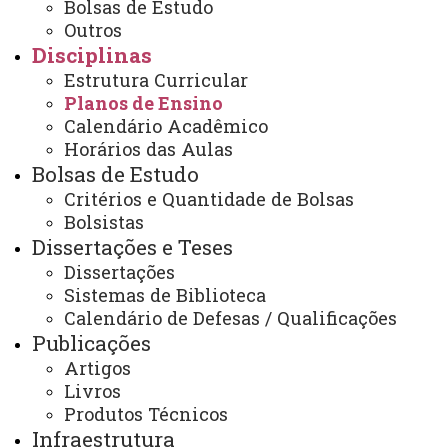
Bolsas de Estudo
Disciplinas
Planos de Ensino
Outros
Disciplinas
Estrutura Curricular
Planos de Ensino
Calendário Acadêmico
Horários das Aulas
ACESSE
Bolsas de Estudo
Acesso Restrito (Editores do Portal)
Critérios e Quantidade de Bolsas
Arquivo Virtual
Bolsistas
Dissertações e Teses
Bibliotecas
Dissertações
Sistemas de Biblioteca
Identidade Visual
Calendário de Defesas / Qualificações
Mapa do Site
Publicações
Artigos
Ouvidoria
Livros
Portal Office 365
Produtos Técnicos
Infraestrutura
Sistemas