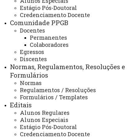
Alunos Especiais
Planos de Ensino
Estágio Pós-Doutoral
Credenciamento Docente
Comunidade PPGB
Docentes
ATUALIZAÇÃO MAIS RECENTE: 07 DE MARÇO DE
2025
Permanentes
ACESSOS: 802
Colaboradores
Egressos
Discentes
Normas, Regulamentos, Resoluções e
Contato:
(45) 3379-7072
Formulários
Horário de Atendimento:
Normas
Segunda à sexta
Regulamentos / Resoluções
08:00 às 12:00
13:00 às 17:00
Formulários / Templates
E-mail/Redes Sociais:
Editais
toledo.ppgbioenergia@unioeste.br
Alunos Regulares
Alunos Especiais
Estágio Pós-Doutoral
Você está aqui:
Unioeste
Credenciamento Docente
PPGB - Pós-graduação em Bioenergia - Toledo