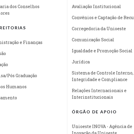
aria dos Conselhos
Avaliação Institucional
iores
Convênios e Captação de Recu
REITORIAS
Corregedoria da Unioeste
Comunicação Social
istração e Finanças
Igualdade e Promoção Social
são
Jurídica
ação
Sistema de Controle Interno,
isa/Pós Graduação
Integridade e Compliance
sos Humanos
Relações Internacionais e
Interinstitucionais
jamento
ÓRGÃO DE APOIO
Unioeste INOVA - Agência de
Inovação da Unioeste