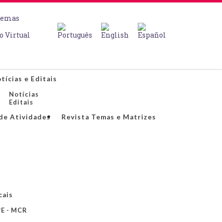
temas
o Virtual
tícias e Editais
Notícias
Editais
de Atividades
Revista Temas e Matrizes
cais
E - MCR