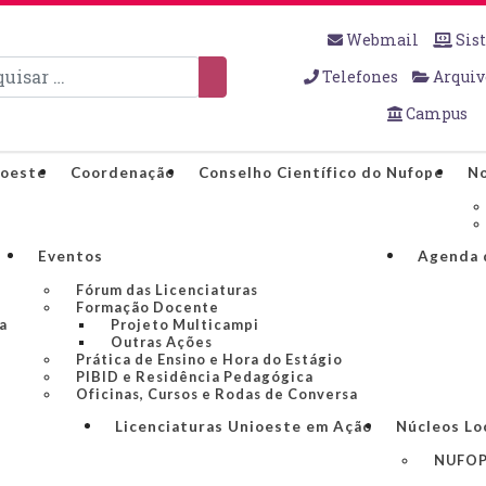
Webmail
Sis
sar
Telefones
Arquiv
Campus
ioeste
Coordenação
Conselho Científico do Nufope
No
Eventos
Agenda 
Fórum das Licenciaturas
Formação Docente
a
Projeto Multicampi
Outras Ações
Prática de Ensino e Hora do Estágio
PIBID e Residência Pedagógica
Oficinas, Cursos e Rodas de Conversa
Licenciaturas Unioeste em Ação
Núcleos Lo
NUFOP