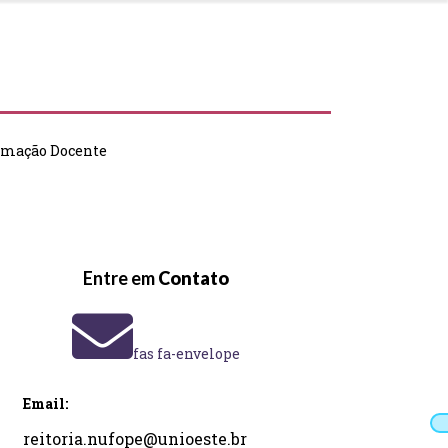
rmação Docente
Entre em
Contato
fas fa-envelope
Email:
reitoria.nufope@unioeste.br